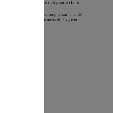
espace nuit pour en faire
un véritable cocon ?
Guide complet sur la santé
des femmes et l’hygiène
féminine : comprendre et
adopter les bons gestes