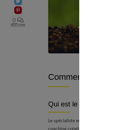
Partager sur Twitter
Epingler sur Pinterest
0
RÉACTIONS
Comment se passent l
Qui est le routinologue ?
Le spécialiste en routinologie a suivi 
coaching créatif.