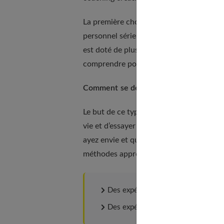
La première chose que doit faire un rou
personnel sérieuse. Il en existe de nomb
est doté de plus d’un côté créatif et artis
comprendre pourquoi.
Comment se déroulent les séances de r
Le but de ce type de séances est de vou
vie et d’essayer étape par étape de vou
ayez envie et que vous soyez réellement 
méthodes approuvées et reconnues. Elles
Des expériences sensorielles et arti
Des expérimentations ludiques et cr