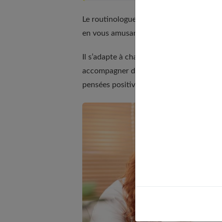
Le routinologue ne se prend pas trop a
en vous amusant.
Il s’adapte à chaque personne et propos
accompagner de manière positive. Le but
pensées positives.