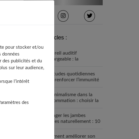
Derniers articles :
te pour stocker et/ou
Appareil auditif
os données
rechargeable : la
 des publicités et du
révolution qui change tout
lus sur leur audience,
Habitudes quotidiennes
pour renforcer l’immunité
sque l’intérêt
familiale
Le minimalisme dans la
consommation : choisir la
Paramètres des
Slow Life pour moins subir
Soulager les jambes
lourdes naturellement : 10
solutions simples qui
fonctionnent vraiment
Comment améliorer son