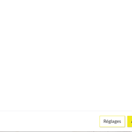
u sérieux et vous amène au changement espéré en s’amusant et
e des solutions qui vous correspondent vraiment afin de vous
 est que toutes les pensées négatives soient remplacées par des
Réglages