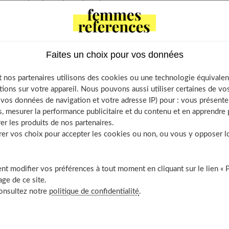
ous apporter ? Deux questions auxquelles nous allons essayer
Faites un choix pour vos données
ontents
 nos partenaires utilisons des cookies ou une technologie équivalen
gie : en quoi ça consiste exactement ?
tions sur votre appareil. Nous pouvons aussi utiliser certaines de v
os données de navigation et votre adresse IP) pour : vous présenter
se passent les séances de routinologie ?
, mesurer la performance publicitaire et du contenu et en apprendre p
st le routinologue ?
er les produits de nos partenaires.
quoi faire appel à un routinologue ?
r vos choix pour accepter les cookies ou non, ou vous y opposer lor
es de la routinologie
couvrir aussi
t modifier vos préférences à tout moment en cliquant sur le lien « 
ge de ce site.
consultez notre
politique de confidentialité
.
i ça consiste exactement ?