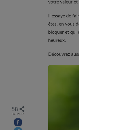
votre valeur et de toutes vos possibilités
Il essaye de faire ressortir l’essentiel, 
êtes, en vous débarrassant des idées reç
bloquer et qui entraine ce sentiment int
heureux.
Découvrez aussi nos recommandations
58
PARTAGES
Partager sur facebook