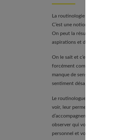
La routinologie est une méthode de déve
C’est une notion très compliquée à expli
On peut la résumer ainsi : le but du déve
aspirations et de parvenir à faire éclore 
On le sait et c’est frappant dans nos so
forcément complètement heureuses est g
manque de sens… une impression que le bo
sentiment désagréable que seules, elles n
Le routinologue en guidant et en accomp
voir, leur permet de se reconnecter avec
d’accompagnement est essentielle : en 
observer qui vous conduirait au bonheur 
personnel et vous épauler pour redonner