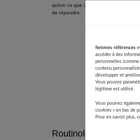
qu’est-ce que c’est ? Et que peut-il n
de répondre.
Table of C
femmes références
et
Routinolo
accéder à des informa
personnelles (comme v
Comment 
contenu personnalisés
Qui e
développer et amélior
Pour
Vous pouvez paramétre
légitime est utilisé.
Les limit
À dé
Vous pourrez égalemen
cookies » en bas de pa
Pour en savoir plus, 
Routinologie : en quo