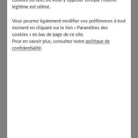
cookies ou non, ou vous y opposer lorsque l’intérêt
Le portail en aluminium
légitime est utilisé.
L’ouverture et l’aspect extérieur du portail
Vous pourrez également modifier vos préférences à tout
moment en cliquant sur le lien « Paramètres des
cookies » en bas de page de ce site.
Les matériaux
Pour en savoir plus, consultez notre
politique de
confidentialité
.
C’est la première question que vous devez trancher.
Souhaitez-vous un portail en bois, en PVC, en acier ou
en aluminium ? Et lequel est le mieux adapté à votre
maison et à vos besoins ?
Le portail en bois
Le portail en bois a l’avantage d’être
écologique et
esthétique
en plus de donner du cachet à l’entrée de
votre maison. C’est toutefois un des types de portail les