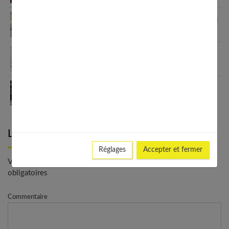
Linge de lit : le guide ultime pour ne plus jamais se
tromper
Profitez d’un cocon de chaleur durant les froides
journées d’hiver
La véranda : une pièce pour repenser son bien-
être
Laisser un commentaire
Réglages
Accepter et fermer
Votre adresse e-mail ne sera pas publiée. - * Champs
obligatoires
Commentaire