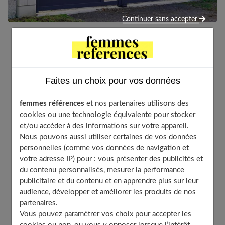
Continuer sans accepter
Le choix du portail de votre maison est important, car
c’est un des premiers éléments qu’on voit en arrivant
chez vous, il est donc déterminant dans l’impression
Faites un choix pour vos données
que fait votre demeure à ses visiteurs. Nous vous
expliquons dans cet article ce que vous devez savoir
femmes références
et nos partenaires utilisons des
pour bien choisir le type de votre portail.
cookies ou une technologie équivalente pour stocker
et/ou accéder à des informations sur votre appareil.
Nous pouvons aussi utiliser certaines de vos données
personnelles (comme vos données de navigation et
Table of Contents
votre adresse IP) pour : vous présenter des publicités et
du contenu personnalisés, mesurer la performance
Les matériaux
publicitaire et du contenu et en apprendre plus sur leur
Le portail en bois
audience, développer et améliorer les produits de nos
Le portail en PVC
partenaires.
Vous pouvez paramétrer vos choix pour accepter les
Le portail en métal