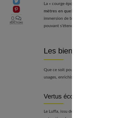
Partager sur Twitter
La « courge éponge », plante grimpante 
Epingler sur Pinterest
mètres en quelques mois
, offrant jusq
0
immersion de trois jours pour éliminer la 
RÉACTIONS
pouvant s'étendre sur six mois, est l'étap
Les bienfaits de cette
Que ce soit pour l'entretien ménager ou
usages, enrichissant votre routine de so
Vertus écologiques et éc
Le Luffa, issu de fibres végétales, se dis