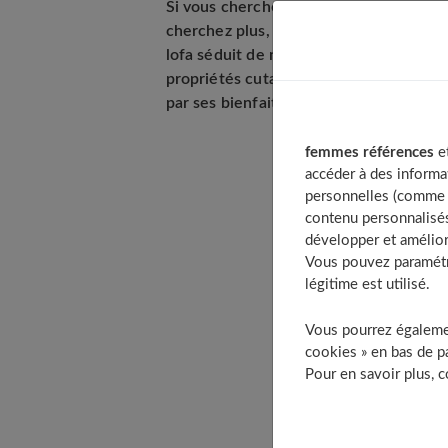
Si vous cherchez un produit exfoliant
cherchez plus, vous êtes au bon endroit
lofa séduit de nombreuses personnes é
propriétés cutanées, on vous explique t
par ses bienfaits.
femmes références
et
accéder à des informa
Table o
personnelles (comme v
contenu personnalisés
Une b
développer et amélior
D
Vous pouvez paramétre
L
légitime est utilisé.
Les b
Vous pourrez égalemen
V
cookies » en bas de pa
S
Pour en savoir plus, 
D
La te