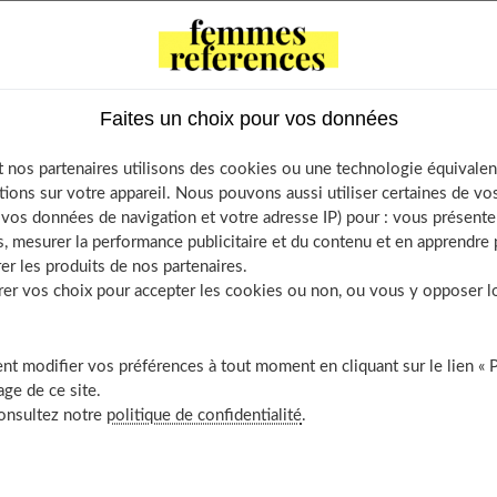
 qui peut également remplacer vos éponges synthétiques, ne
. Plante se plaçant entre le concombre et la courgette, le
cologistes. Déjà connu au temps des pharaons pour ses
out de ce fruit, de ses origines à son utilisation en passant
Faites un choix pour vos données
 nos partenaires utilisons des cookies ou une technologie équivalen
tions sur votre appareil. Nous pouvons aussi utiliser certaines de v
f Contents
os données de navigation et votre adresse IP) pour : vous présenter
, mesurer la performance publicitaire et du contenu et en apprendre p
rève histoire du luffa
er les produits de nos partenaires.
es origines incertaines
r vos choix pour accepter les cookies ou non, ou vous y opposer lor
e processus de culture
ienfaits de cette éponge naturelle
t modifier vos préférences à tout moment en cliquant sur le lien « 
ertus écologiques et économiques
ge de ce site.
timulation de la circulation sanguine
consultez notre
politique de confidentialité
.
étoxification cutanée
chnique d’utilisation de l’éponge Luffa