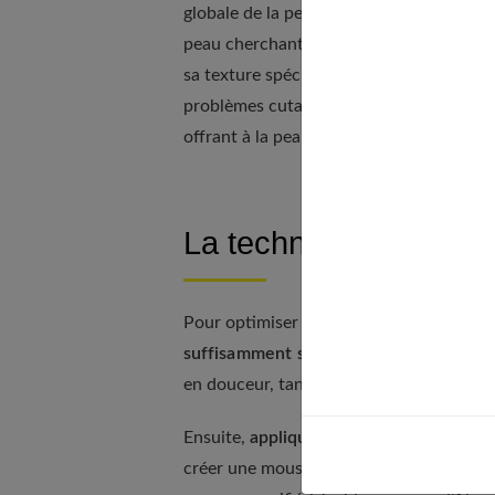
globale de la peau en association avec de
peau cherchant à se protéger, sont adouci
sa texture spécifique, permet une exfoli
problèmes cutanés comme les poils incarn
offrant à la peau un aspect plus sain et é
La technique d’utilisa
Pour optimiser l'utilisation de votre lofa,
suffisamment souple
. Une éponge natur
en douceur, tandis qu'une légère humidif
Ensuite,
appliquez une petite quantité 
créer une mousse abondante avec peu de p