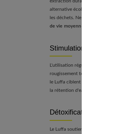
extraction durable mettent en avant son 
alternative écologique aux éponges synt
les déchets. Ne nécessitant qu'une désin
de vie moyenne de six mois.
Stimulation de la circulati
L'utilisation régulière du Luffa en massag
rougissement temporaire de la peau, con
le Luffa ciblent efficacement les amas gra
la rétention d'eau.
Détoxification cutanée
Le Luffa soutient le système lymphatique