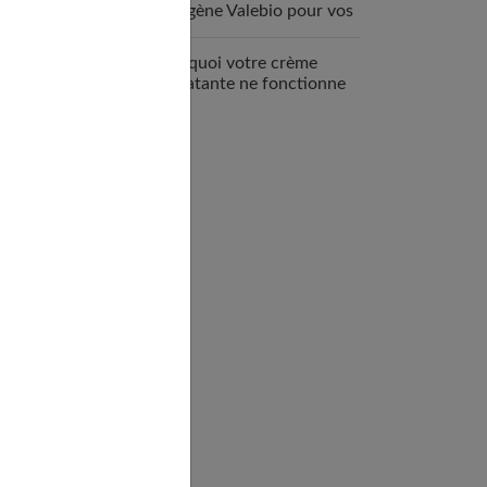
collagène Valebio pour vos
articulations ?
Pourquoi votre crème
hydratante ne fonctionne
pas ?