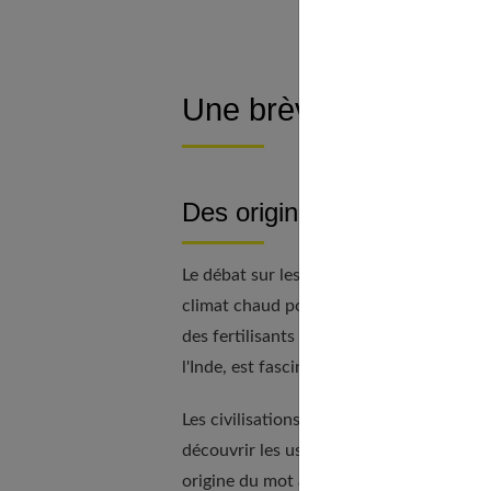
Une brève histoire du 
Des origines incertaines
Le débat sur les racines du luffa perdure 
climat chaud pour prospérer. Leur cultur
des fertilisants onéreux ou nocifs. La traj
l'Inde, est fascinante.
Les civilisations de l'Égypte ancienne, d
découvrir les usages. L'orthographe mêm
origine du mot arabe « luf », signifiant é