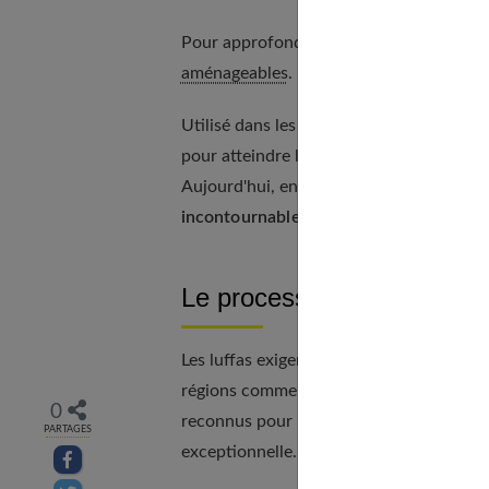
Pour approfondir ce point, consultez no
aménageables
.
Utilisé dans les cuisines égyptiennes anc
pour atteindre la France au XVIᵉ siècle 
Aujourd'hui, en pleine ère écologique, l
incontournable écoresponsable
.
Le processus de culture
Les luffas exigent des
climats chauds
, i
régions comme le Mexique, réussissent mê
0
reconnus pour leur qualité supérieure, t
PARTAGES
exceptionnelle.
Partager sur facebook