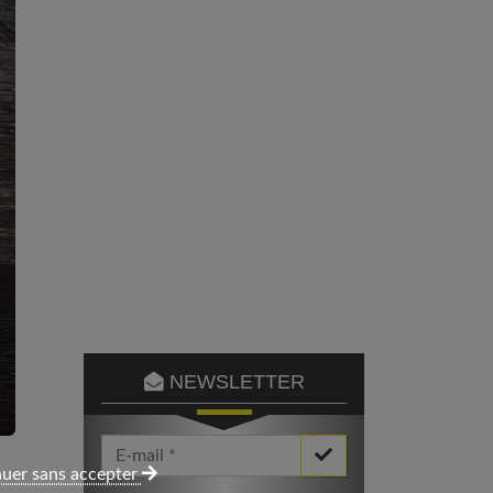
NEWSLETTER
Votre Email *
uer sans accepter