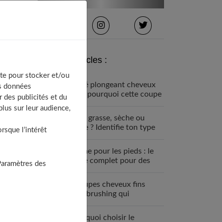
Derniers articles :
te pour stocker et/ou
Carré plongeant cheveux
os données
fins : pourquoi cette coupe
 des publicités et du
est faite pour vous
lus sur leur audience,
Peau grasse, sèche ou
mixte ? Identifie ton type
sque l’intérêt
de peau visage
Crème pour les pieds : le
guide complet pour des
Paramètres des
talons parfaits
7 coupes cheveux fins
sans brushing qui
changent tout (enfin !)
Pourquoi choisir le