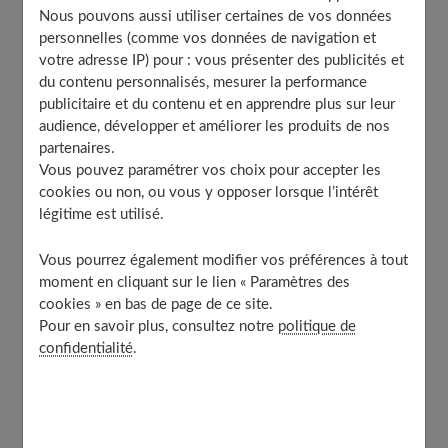
Pourquoi opter pour du carrelage cabochon ?
Nous pouvons aussi utiliser certaines de vos données
personnelles (comme vos données de navigation et
La dalle de Bourgogne ancienne comme revêtement
votre adresse IP) pour : vous présenter des publicités et
de sol
du contenu personnalisés, mesurer la performance
Revêtement de sol : l’esthétique des tomettes
publicitaire et du contenu et en apprendre plus sur leur
anciennes
audience, développer et améliorer les produits de nos
Les avantages d’opter pour du carrelage en pierre
partenaires.
naturelle
Vous pouvez paramétrer vos choix pour accepter les
Comment intégrer ce type de revêtement de sol dans
cookies ou non, ou vous y opposer lorsque l’intérêt
votre intérieur ?
légitime est utilisé.
Vous pourrez également modifier vos préférences à tout
moment en cliquant sur le lien « Paramètres des
Pourquoi opter pour du carrelage
cookies » en bas de page de ce site.
cabochon ?
Pour en savoir plus, consultez notre
politique de
confidentialité
.
Cet élément est
souvent associé aux demeures nobles
et aux bâtiments légendaires
, où il a été utilisé pour
créer des décors élaborés et des effets visuels