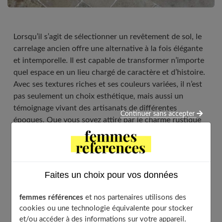
Lorsqu’il s’agit de sélectionner un revêtement de sol, le
carrelage ancien offre une alternative à la fois élégante
et intemporelle. Il est capable de transformer n’importe
quel espace en un lieu chargé de caractère et d’histoire.
Avec ses textures riches et ses couleurs variées, il n’est
pas seulement un choix esthétique, mais aussi un
témoignage vivant des artisanats de différentes
Continuer sans accepter
époques. Que vous soyez attiré par le charme rustique
des tomettes ou par la beauté raffinée des dalles de
Bourgogne, chaque article apporte une touche unique
et personnelle à votre intérieur. Découvrons ensemble
comment ces solutions peuvent revitaliser votre maison.
Faites un choix pour vos données
femmes références
et nos partenaires utilisons des
cookies ou une technologie équivalente pour stocker
Table of Contents
et/ou accéder à des informations sur votre appareil.