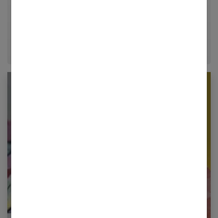
décrypter le quotidien pour offrir aux femmes des
conseils fiables, inspirants et ancrés dans leur
époque.
Newsletter femmes références
Restez informé en vous inscrivant à notre
newsletter
E-mail