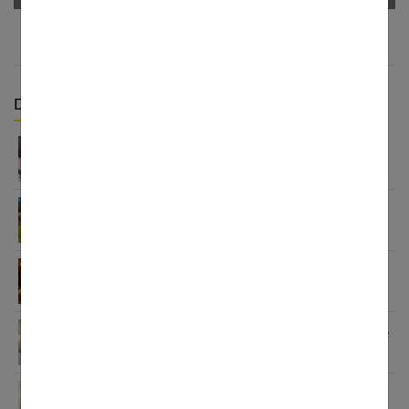
Derniers articles :
Matelas hybride 160×200 : ce qu’il faut savoir
avant d’acheter
Comment moderniser un intérieur avec des
poignées de porte design
Profitez d’un cocon de chaleur durant les froides
journées d’hiver
Linge de lit : le guide ultime pour ne plus jamais se
tromper
Profitez d’un cocon de chaleur durant les froides