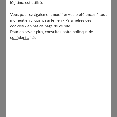
Privilégiez la terrasse pour aménager votre jardin
légitime est utilisé.
Aménagez une allée pour valoriser votre jardin
Vous pourrez également modifier vos préférences à tout
La bordure en bois pour délimiter les espaces
moment en cliquant sur le lien « Paramètres des
Démarquez les aires avec une bordure en béton
cookies » en bas de page de ce site.
Délimitez votre allée et les espaces verts avec une
Pour en savoir plus, consultez notre
politique de
bordure en pierre
confidentialité
.
Embellissez votre cour
Privilégiez la terrasse pour aménager
votre jardin
La terrasse constitue un prolongement de votre habitat.
Elle fait même office de
pièce à vivre supplémentaire
,
notamment durant les beaux jours. Il est donc important
de bien aménager cet espace extérieur afin de tirer le