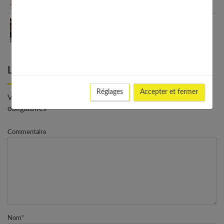
journées d’hiver
La véranda : une pièce pour repenser son bien-
être
Laisser un commentaire
Réglages
Accepter et fermer
Votre adresse e-mail ne sera pas publiée. - * Champs
obligatoires
Commentaire
Nom
*