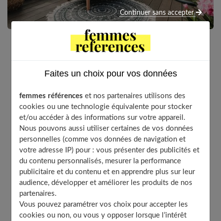
Continuer sans accepter
Quelle que soit la taille de votre jardin, vous pouvez
le transformer en havre de paix. Plusieurs astuces
Faites un choix pour vos données
permettent d’optimiser cet espace extérieur, en
l’occurrence la création d’une jolie terrasse ou d’une
femmes références
et nos partenaires utilisons des
allée qui se remarque. Les paysagistes professionnels
cookies ou une technologie équivalente pour stocker
sauront vous recommander les solutions adaptées à
et/ou accéder à des informations sur votre appareil.
Nous pouvons aussi utiliser certaines de vos données
vos besoins. Si besoin, ils vous conseilleront
personnelles (comme vos données de navigation et
précisément sur l’aménagement extérieur et le choix
votre adresse IP) pour : vous présenter des publicités et
des matériaux. En attendant, voici quelques idées
du contenu personnalisés, mesurer la performance
pratiques pour bien aménager votre extérieur.
publicitaire et du contenu et en apprendre plus sur leur
audience, développer et améliorer les produits de nos
partenaires.
Vous pouvez paramétrer vos choix pour accepter les
Table of Contents
cookies ou non, ou vous y opposer lorsque l’intérêt