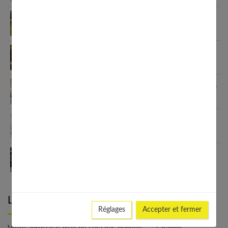
Comment moderniser un intérieur avec des
poignées de porte design
Profitez d’un cocon de chaleur durant les froides
journées d’hiver
Linge de lit : le guide ultime pour ne plus jamais se
tromper
Profitez d’un cocon de chaleur durant les froides
journées d’hiver
La véranda : une pièce pour repenser son bien-
être
Laisser un commentaire
Réglages
Accepter et fermer