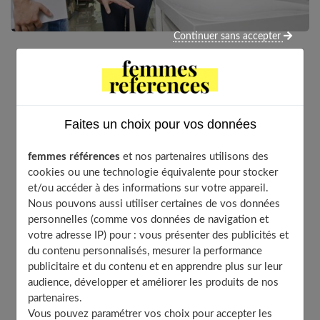
Continuer sans accepter
Les meubles de salle de bain sont des essentiels. Ils
participent à la décoration de cette pièce, et ils sont
également utiles pour ranger correctement celle-ci.
Faites un choix pour vos données
Les fabricants proposent un large choix que ce soient
en termes de praticité, de couleurs ou de styles.
femmes références
et nos partenaires utilisons des
Grâce à leurs dimensions variables, ils trouvent leur
cookies ou une technologie équivalente pour stocker
place même dans les petites salles de bain. Voici nos
et/ou accéder à des informations sur votre appareil.
conseils pour profiter de meubles fonctionnels aux
Nous pouvons aussi utiliser certaines de vos données
lignes séduisantes !
personnelles (comme vos données de navigation et
votre adresse IP) pour : vous présenter des publicités et
du contenu personnalisés, mesurer la performance
publicitaire et du contenu et en apprendre plus sur leur
Table of Contents
audience, développer et améliorer les produits de nos
Le meuble sous vasque
partenaires.
Vous pouvez paramétrer vos choix pour accepter les
Les colonnes de salle de bain