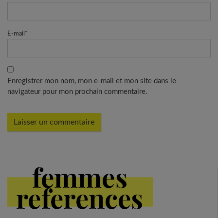
E-mail
*
Enregistrer mon nom, mon e-mail et mon site dans le
navigateur pour mon prochain commentaire.