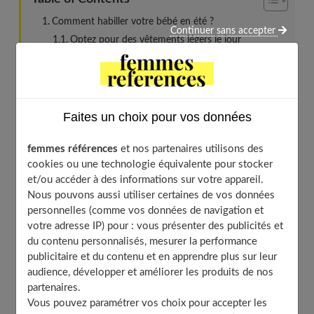
Comment habiller votre bébé en été ?
Continuer sans accepter
Optez pour des vêtements légers le jour
Protégez bien votre bébé la nuit
Vêtements pour bébé : choisissez bien la qualité du
tissu
Faites un choix pour vos données
Pourquoi choisir du coton bio ?
Comment reconnaître un tissu en coton bio ?
femmes références
et nos partenaires utilisons des
Privilégiez les vêtements bébé originaux
cookies ou une technologie équivalente pour stocker
Vêtements assortis pour toute la famille
et/ou accéder à des informations sur votre appareil.
Nous pouvons aussi utiliser certaines de vos données
Bodies personnalisés
personnelles (comme vos données de navigation et
Considérez l’aspect pratique et la durabilité
votre adresse IP) pour : vous présenter des publicités et
du contenu personnalisés, mesurer la performance
Optez pour des couleurs claires
publicitaire et du contenu et en apprendre plus sur leur
audience, développer et améliorer les produits de nos
partenaires.
Comment habiller votre bébé en été ?
Vous pouvez paramétrer vos choix pour accepter les