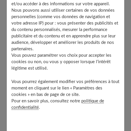
Multipliez les sources lumineuses pour rebooster le
et/ou accéder à des informations sur votre appareil.
moral
Nous pouvons aussi utiliser certaines de vos données
personnelles (comme vos données de navigation et
Faites le plein d’accessoires pour réchauffer
votre adresse IP) pour : vous présenter des publicités et
l’atmosphère
du contenu personnalisés, mesurer la performance
Les paniers en matières naturelles
publicitaire et du contenu et en apprendre plus sur leur
À découvrir aussi
audience, développer et améliorer les produits de nos
partenaires.
Vous pouvez paramétrer vos choix pour accepter les
cookies ou non, ou vous y opposer lorsque l’intérêt
Des matières douillettes pour une bulle
légitime est utilisé.
de douceur
Vous pourrez également modifier vos préférences à tout
moment en cliquant sur le lien « Paramètres des
cookies » en bas de page de ce site.
Pour en savoir plus, consultez notre
politique de
confidentialité
.