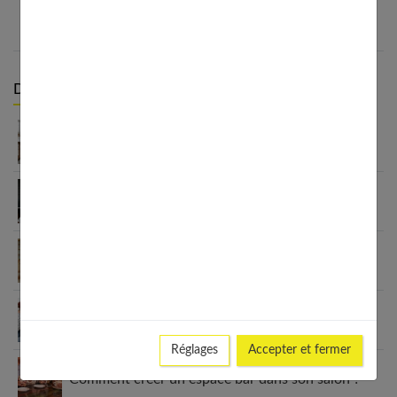
Derniers articles :
Intérieur maison : créer un chez-soi qui vous
ressemble
Secrets d’une déco scandinave réussie : ambiance
cocooning garantie !
Comment intégrer une table ronde dans une
cuisine rectangulaire
5 astuces pour se lancer dans le bricolage au
féminin
Réglages
Accepter et fermer
Comment créer un espace bar dans son salon ?