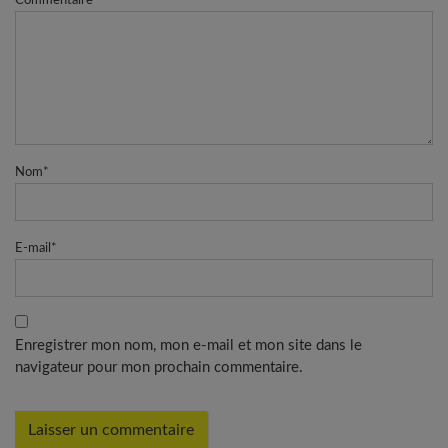
Commentaire
Nom
*
E-mail
*
Enregistrer mon nom, mon e-mail et mon site dans le
navigateur pour mon prochain commentaire.