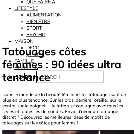
QUE FAIRE À
LIFESTYLE
ALIMENTATION
BIEN ÊTRE
SPORT
PSYCHO
MAISON
Tatouages côtes
DECO
JARDIN
femmes : 90 idées ultra
FAMILLE
RECETTES
tendance
SEARCH
Dans le monde de la beauté féminine, les tatouages sont de
plus en plus tendance. Sur les bras, derrière l’oreille, sur le
ventre, sur le poignet, … le tattoo se conjugue avec tous les
styles et toutes les demandes. Envie d’avoir un tatouage
discret ? Découvrez les meilleures idées de motifs de
tatouages sur les côtes pour femme !