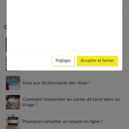
Derniers articles :
Votre horoscope de l’été 2025 : prévisions
complètes signe par signe
Réglages
Accepter et fermer
Quels sont les signes de feu dans l’horoscope ?
Stop aux dictionnaires des rêves !
Comment interpréter les cartes de tarot dans un
tirage ?
Pourquoi consulter un voyant en ligne ?