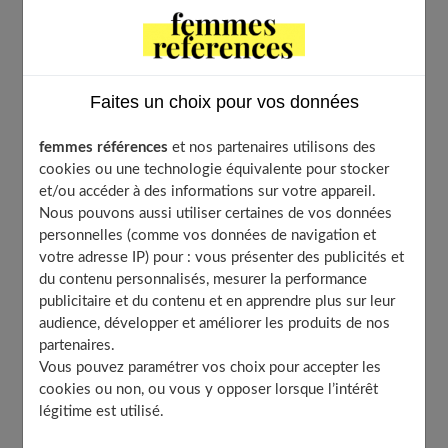
Numéro 2
Numéro 3
Numéro 4
Numéro 5
Faites un choix pour vos données
Numéro 6
femmes références
et nos partenaires utilisons des
Numéro 7
cookies ou une technologie équivalente pour stocker
Numéro 8
et/ou accéder à des informations sur votre appareil.
Numéro 9
Nous pouvons aussi utiliser certaines de vos données
personnelles (comme vos données de navigation et
Les nombres 11, 22 et 33
votre adresse IP) pour : vous présenter des publicités et
Comment calculer son nombre en numérologie ?
du contenu personnalisés, mesurer la performance
publicitaire et du contenu et en apprendre plus sur leur
Zoom sur le chemin de vie
audience, développer et améliorer les produits de nos
partenaires.
Vous pouvez paramétrer vos choix pour accepter les
Qu’est-ce que la numérologie ?
cookies ou non, ou vous y opposer lorsque l’intérêt
légitime est utilisé.
Numérologie signifie
« science des nombres