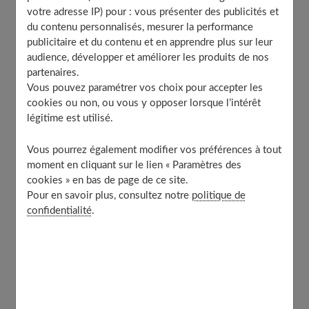
donnons ici quelques conseils sur la manière de bien
votre adresse IP) pour : vous présenter des publicités et
interpréter les cartes de tarot.
du contenu personnalisés, mesurer la performance
publicitaire et du contenu et en apprendre plus sur leur
audience, développer et améliorer les produits de nos
Table of Contents
partenaires.
Vous pouvez paramétrer vos choix pour accepter les
Que peut-on demander à un tirage de tarot ?
cookies ou non, ou vous y opposer lorsque l’intérêt
Comment fonctionne un tirage de tarot ?
légitime est utilisé.
Comment interpréter les cartes du tarot dans
n’importe quel tirage ?
Vous pourrez également modifier vos préférences à tout
moment en cliquant sur le lien « Paramètres des
#1 – Apprenez par cœur les significations des
cartes
cookies » en bas de page de ce site.
Pour en savoir plus, consultez notre
politique de
#2 – Laissez parler votre ressenti
confidentialité
.
#3 – Explorez les résonances émotionnelles
#4 – Créez une histoire avec les cartes
Peut-on se tirer les cartes de tarot à soi-même ?