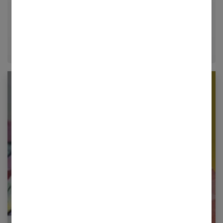
décrypter le quotidien pour offrir aux femmes des
conseils fiables, inspirants et ancrés dans leur
époque.
Newsletter femmes références
Restez informé en vous inscrivant à notre
newsletter
E-mail