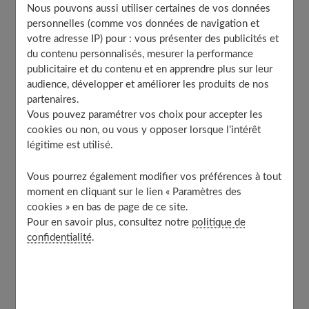
Nous pouvons aussi utiliser certaines de vos données
La ligne de cœur
personnelles (comme vos données de navigation et
votre adresse IP) pour : vous présenter des publicités et
La ligne de la destinée (ou de chance)
du contenu personnalisés, mesurer la performance
La ligne de santé
publicitaire et du contenu et en apprendre plus sur leur
audience, développer et améliorer les produits de nos
partenaires.
Qu’est-ce que la chiromancie ?
Vous pouvez paramétrer vos choix pour accepter les
cookies ou non, ou vous y opposer lorsque l’intérêt
légitime est utilisé.
Il est possible de connaître les secrets de son avenir
Vous pourrez également modifier vos préférences à tout
simplement en étudiant les lignes de sa main. La
moment en cliquant sur le lien « Paramètres des
chiromancie (du grec kheir, main et manteia, divination)
cookies » en bas de page de ce site.
est une science utilisée bien avant Jésus Christ. A
Pour en savoir plus, consultez notre
politique de
confidentialité
.
l'origine, le terme désigne bien l'étude des lignes de la
main mais il faut savoir qu'aujourd'hui, on se base plutôt
sur la globalité de la main pour étudier l'avenir et la
personnalité d'une personne. Il est plutôt fait mention