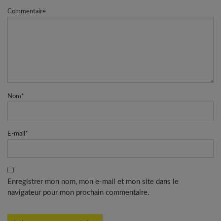
Commentaire
Nom
*
E-mail
*
Enregistrer mon nom, mon e-mail et mon site dans le
navigateur pour mon prochain commentaire.