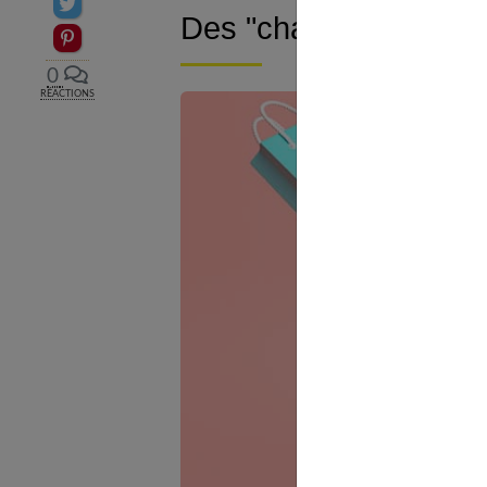
Partager sur Twitter
Des "chasseurs" de b
Epingler sur Pinterest
0
RÉACTIONS