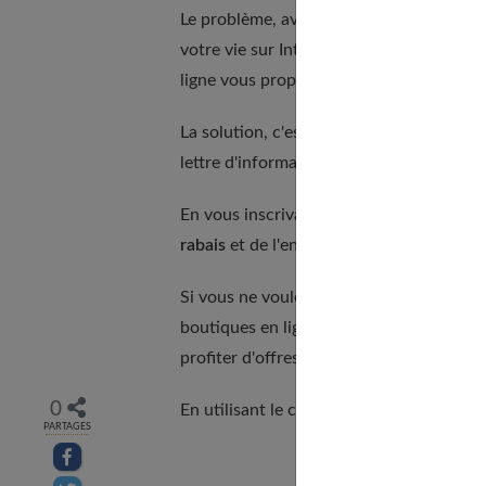
Le problème, avec ces bonnes affaires, c
votre vie sur Internet, à la recherche d
ligne vous proposent régulièrement.
La solution, c'est peut-être de s'inscrire
lettre d'information qui, à intervalles ré
En vous inscrivant à une newsletter,
vou
rabais
et de l'ensemble des offres spécial
Si vous ne voulez pas voir votre boîte m
boutiques en ligne qui vous paraissent le
profiter d'offres de bienvenue en échang
0
En utilisant le code promos qui vous est
PARTAGES
Partager sur facebook