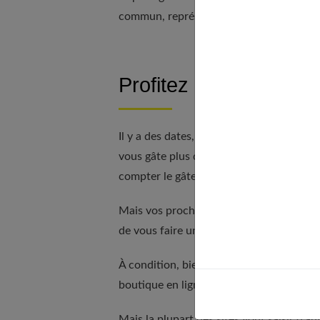
commun, représentent au total un nombre
Profitez de certaines
Il y a des dates, comme ça, qui compte
vous gâte plus que d'habitude. Prenez v
compter le gâteau.
Mais vos proches ne sont pas les seuls à 
de vous faire un présent :
un code de ré
À condition, bien sûr, que vous lui fassi
boutique en ligne ne l'oubliera pas ; ce j
Mais la plupart des sites vont saisir d'a