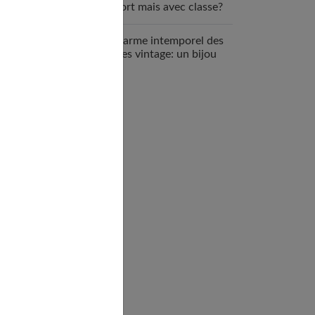
confort mais avec classe?
Le charme intemporel des
bagues vintage: un bijou
unique et précieux