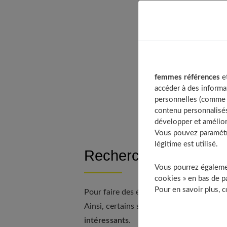
Table
Re
In
De
femmes références
et
Pr
accéder à des informa
Fa
personnelles (comme v
contenu personnalisés
développer et amélior
Vous pouvez paramétre
légitime est utilisé.
Recherchez les bonne
Vous pourrez égalemen
cookies » en bas de pa
Pour en savoir plus, 
Pour faire des économies, faites d'abord
Ainsi, certains sites, comme codepromo
intéressants
.