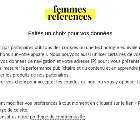
 of Contents
cherchez les bonnes affaires
Faites un choix pour vos données
scrivez-vous à la newsletter
s « chasseurs » de bonnes affaires
 nos partenaires utilisons des cookies ou une technologie équivalen
ofitez de certaines occasions
tions sur votre appareil. Nous pouvons aussi utiliser certaines de v
ites-vous proposer les bons articles
os données de navigation et votre adresse IP) pour : vous présenter
, mesurer la performance publicitaire et du contenu et en apprendre p
er les produits de nos partenaires.
r vos choix pour accepter les cookies ou non, ou vous y opposer lor
s affaires
t modifier vos préférences à tout moment en cliquant sur le lien « 
ge de ce site.
consultez notre
politique de confidentialité
.
 la chasse aux bons plans. Et ils ne manquent pas sur Internet.
.hostingpics.net, vous proposent des
codes promos très