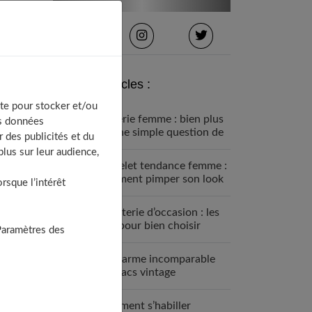
Derniers articles :
te pour stocker et/ou
Lingerie femme : bien plus
os données
qu’une simple question de
 des publicités et du
mode
lus sur leur audience,
Bracelet tendance femme :
comment pimper son look
sque l’intérêt
Bijouterie d’occasion : les
clés pour bien choisir
Paramètres des
Le charme incomparable
des sacs vintage
Comment s’habiller