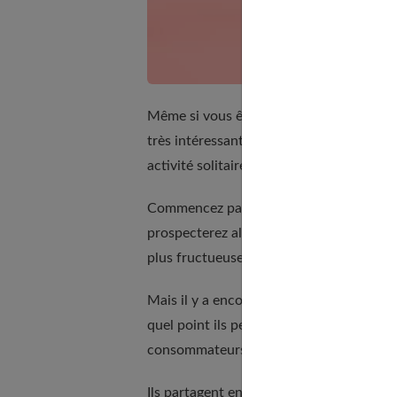
Même si vous êtes vigilante, et inscrite
très intéressants. En fait, pour être effi
activité solitaire.
Commencez par vous partager la tâche av
prospecterez alors un plus grand nombre.
plus fructueuse.
Mais il y a encore une autre solution : le
quel point ils peuvent être utiles. Or, il
consommateurs qui partent à la chasse a
Ils partagent ensuite leurs trouvailles a