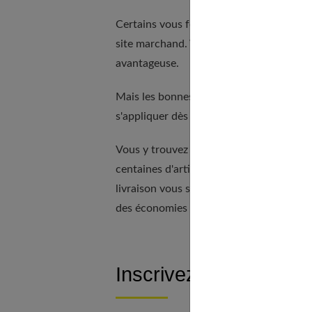
Certains vous font ainsi profiter d'une
r
site marchand. Vous pouvez aussi
utilis
avantageuse.
Mais les bonnes affaires ne se réduisent 
s'appliquer dès le second article acheté.
Vous y trouvez parfois
un code de rédu
centaines d'articles. Mais vous n'avez pas
livraison vous soient offerts, parfois 
des économies supplémentaires !
Inscrivez-vous à la ne