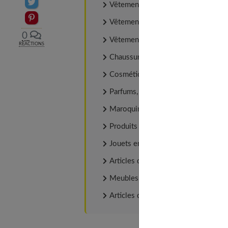
Partager sur Twitter
Vêtements pour femmes,
Epingler sur Pinterest
Vêtements pour hommes,
0
Vêtements de grossesse,
RÉACTIONS
Chaussures enfants, femmes et ho
Cosmétiques,
Parfums,
Maroquinerie,
Produits pour bébé,
Jouets enfants et accessoires,
Articles de puériculture,
Meubles chambres enfants ou pour 
Articles de décoration…