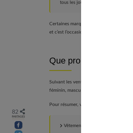
tous les jours de nouvelles ventes di
Certaines marques sont très connues, d’a
et c’est l’occasion de les découvrir.
Que propose ce site i
Suivant les ventes en cours et les momen
féminin, masculin et enfants, mais égale
Pour résumer, vous dénicherez les produi
82
PARTAGES
Partager sur facebook
Vêtements pour enfants,