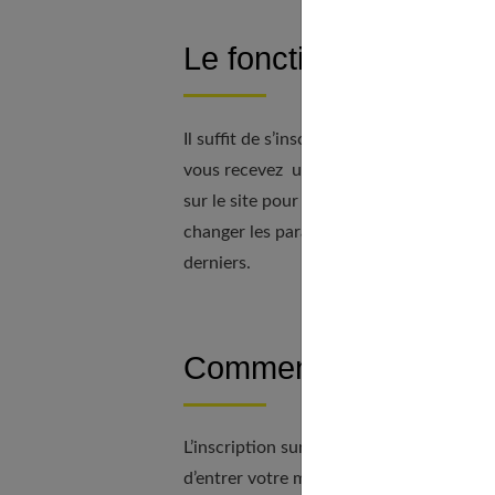
Le fonctionnement
Il suffit de s’inscrire sur le site et à la
vous recevez un mail, pour vous avertir 
sur le site pour découvrir le contenu d
changer les paramètres pour ne plus recev
derniers.
Comment s’inscrire s
L’inscription sur le site est gratuite et n
d’entrer votre mail dans le champ « Emai