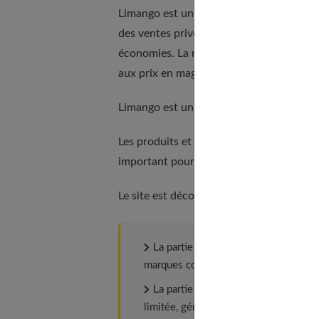
Limango est un site d’e-commerce europé
des ventes privées et outlets afin de sim
économies. La moyenne des prix proposé
aux prix en magasin.
Limango est une entreprise qui rayonne 
Les produits et les marques proposés son
important pour que chacun y trouve son b
Le site est décomposé en deux parties :
La partie « outlet » ouverte à tout 
marques connues et des produits de q
La partie « ventes privées », qui e
limitée, généralement entre 2 et 5 jou