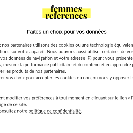
Faites un choix pour vos données
e internet ?
t
 nos partenaires utilisons des cookies ou une technologie équivalen
e sur Limango ?
tions sur votre appareil. Nous pouvons aussi utiliser certaines de v
rincipales marques que l’on retrouve sur Limango ?
os données de navigation et votre adresse IP) pour : vous présenter
, mesurer la performance publicitaire et du contenu et en apprendre p
is de livraison ?
er les produits de nos partenaires.
tion : comment procéder ?
r vos choix pour accepter les cookies ou non, ou vous y opposer lor
ngo : le fonctionnement
t modifier vos préférences à tout moment en cliquant sur le lien « 
ge de ce site.
consultez notre
politique de confidentialité
.