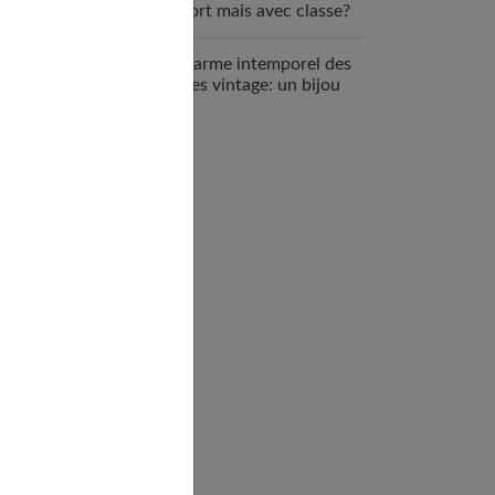
confort mais avec classe?
Le charme intemporel des
bagues vintage: un bijou
unique et précieux