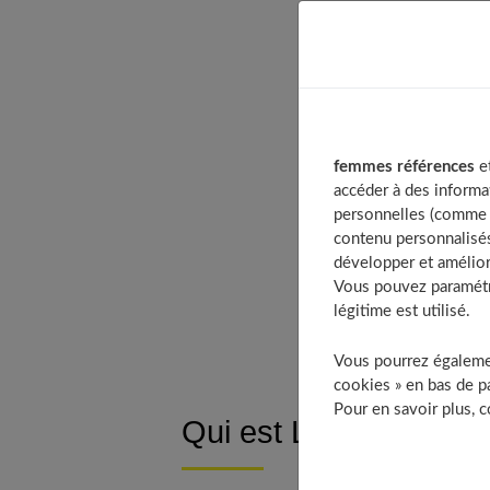
Table of Contents
Qui est Limango ?
Que propose ce sit
Le fonctionnemen
femmes références
et
Comment s’inscrir
accéder à des informa
Quelles sont les p
personnelles (comme v
contenu personnalisés
Quels sont les déla
développer et amélior
Retour et réclama
Vous pouvez paramétre
Bons d’achat Lima
légitime est utilisé.
Vous pourrez égalemen
cookies » en bas de pa
Pour en savoir plus, 
Qui est Limango ?