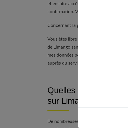
et ensuite accéder aux ventes. Une fois 
confirmation. Vous avez alors accès à to
Concernant la partie outlet, vous n’avez
Vous êtes libre de clôturer votre compte
de Limango sans justification. Vous n’av
mes données personnelles et ensuite ef
auprès du service client en envoyant un 
Quelles sont les prin
sur Limango ?
De nombreuses marques peuvent être présen