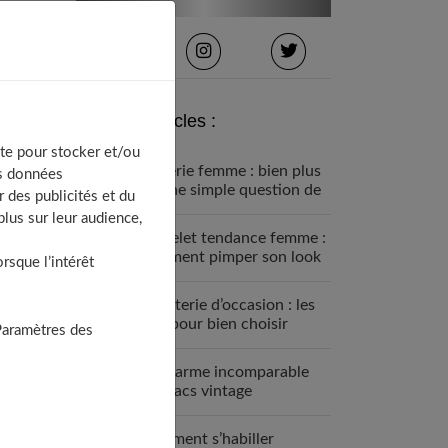
Derniers articles :
te pour stocker et/ou
Lingerie femme : bien plus
os données
qu’une simple question de
 des publicités et du
mode
lus sur leur audience,
Bracelet tendance femme :
comment pimper son look
sque l’intérêt
Bijouterie d’occasion : les
clés pour bien choisir
Paramètres des
Le charme incomparable
des sacs vintage
Comment s’habiller