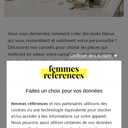
Vous vous demandez comment créer des looks bijoux
qui vous ressemblent et subliment votre personnalité ?
Découvrez nos conseils pour choisir les pièces qui
mettront en valeur votre carnation, votre morphologie
Continuer sans accepter
et votre style vestimentaire. Apprenez à oser les
mix&match tendance pour varier vos tenues avec vos
accessoires préférés !
Faites un choix pour vos données
Table of Contents
femmes références
et nos partenaires utilisons des
Identifier les pièces qui subliment votre carnation
cookies ou une technologie équivalente pour stocker
et/ou accéder à des informations sur votre appareil.
Maîtriser l’harmonie des couleurs avec un
Nous pouvons aussi utiliser certaines de vos données
nuancier personnel