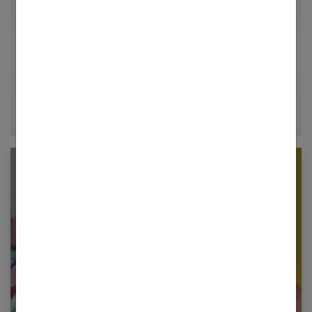
Par Guillaume
Passionné d'architecture d'intérieur, de loisirs créatifs
et d'aménagement, Guillaume partage ses meilleures
astuces déco et conseils d'organisation pour
transformer chaque maison en un véritable cocon
chaleureux.
Newsletter femmes références
Restez informé en vous inscrivant à notre
newsletter
E-mail