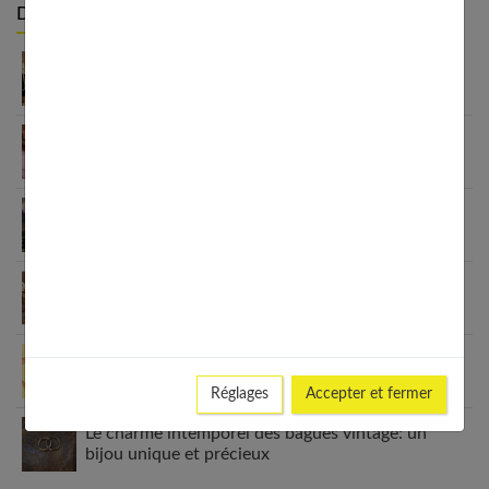
Derniers articles :
Lingerie femme : bien plus qu’une simple question
de mode
Bracelet tendance femme : comment pimper son
look
Bijouterie d’occasion : les clés pour bien choisir
Le charme incomparable des sacs vintage
Comment s’habiller confort mais avec classe?
Réglages
Accepter et fermer
Le charme intemporel des bagues vintage: un
bijou unique et précieux