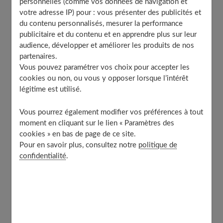
personnelles (comme vos données de navigation et
Opter pour des bijoux adaptés à votre morphologie
votre adresse IP) pour : vous présenter des publicités et
Jouer avec les longueurs et les volumes de vos
du contenu personnalisés, mesurer la performance
bijoux
publicitaire et du contenu et en apprendre plus sur leur
audience, développer et améliorer les produits de nos
Assortir vos bijoux à vos tenues et aux occasions
partenaires.
Créer des associations stylées et tendance au
Vous pouvez paramétrer vos choix pour accepter les
quotidien
cookies ou non, ou vous y opposer lorsque l’intérêt
Savoir adapter ses bijoux aux circonstances et au
légitime est utilisé.
dress code
Oser les mix&match et les superpositions
Vous pourrez également modifier vos préférences à tout
Marier avec audace différentes influences et
moment en cliquant sur le lien « Paramètres des
périodes
cookies » en bas de page de ce site.
Pour en savoir plus, consultez notre
politique de
Varier les styles avec des bijoux interchangeables
confidentialité
.
Des pièces astucieuses à l’infini potentiel de
combinaisons
Identifier les pièces qui subliment votre