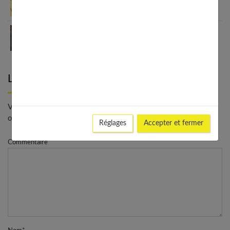
Comment s’habiller confort mais avec classe?
Le charme intemporel des bagues vintage: un
bijou unique et précieux
Laisser un commentaire
Votre adresse e-mail ne sera pas publiée. - * Champs
obligatoires
Réglages
Accepter et fermer
Commentaire