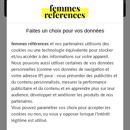
Faites un choix pour vos données
Qu’il s’agisse d’une passion naissante ou d’un projet
de longue date, l’achat de sa première machine à
femmes références
et nos partenaires utilisons des
coudre est une étape aussi excitante que cruciale. S’il
cookies ou une technologie équivalente pour stocker
est plaisant d’avoir l’embarras du choix, se décider
et/ou accéder à des informations sur votre appareil.
pour un modèle plutôt qu’un autre n’est pas toujours
Nous pouvons aussi utiliser certaines de vos données
évident. Alors comment bien choisir sa première
personnelles (comme vos données de navigation et
machine à coudre ? Nos conseils.
votre adresse IP) pour : vous présenter des publicités et
du contenu personnalisés, mesurer la performance
publicitaire et du contenu et en apprendre plus sur leur
audience, développer et améliorer les produits de nos
partenaires.
Table of Contents
Vous pouvez paramétrer vos choix pour accepter les
Trouver la machine à coudre adaptée à ses besoins
cookies ou non, ou vous y opposer lorsque l’intérêt
Machine à coudre mécanique vs électronique
légitime est utilisé.
Opter pour une machine à coudre évolutive