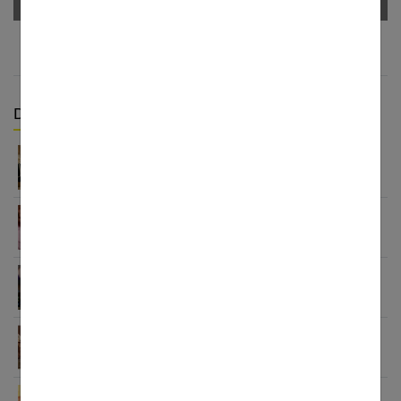
Derniers articles :
Lingerie femme : bien plus qu’une simple question
de mode
Bracelet tendance femme : comment pimper son
look
Bijouterie d’occasion : les clés pour bien choisir
Le charme incomparable des sacs vintage