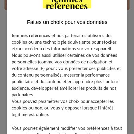
Faites un choix pour vos données
Sur le marché des vêtements pour homme, il existe
un large choix de modèles de qamis. Ils se déclinent
femmes références
et nos partenaires utilisons des
en différentes couleurs entre autres blanches, noires,
cookies ou une technologie équivalente pour stocker
et/ou accéder à des informations sur votre appareil.
rouges, marron et mélange de couleur. On peut même
Nous pouvons aussi utiliser certaines de vos données
y trouver différents types comme l’Emirate, le
personnelles (comme vos données de navigation et
djabelle. La taille de qamis différencie également ce
votre adresse IP) pour : vous présenter des publicités et
vêtement. Il peut être court ou long selon son choix. Il
du contenu personnalisés, mesurer la performance
complète parfaitement sa tenue.
publicitaire et du contenu et en apprendre plus sur leur
audience, développer et améliorer les produits de nos
partenaires.
Vous pouvez paramétrer vos choix pour accepter les
Table of Contents
cookies ou non, ou vous y opposer lorsque l’intérêt
Les prestations de vente d’une boutique de qamis
légitime est utilisé.
Les compositions textiles de qamis
Vous pourrez également modifier vos préférences à tout
Opter pour l’originalité durant son mariage en portant