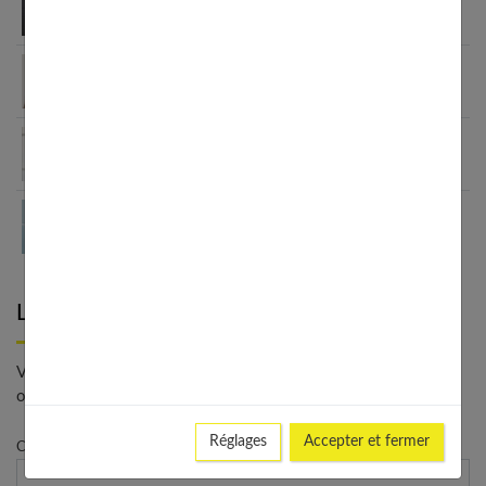
?
Un sexe trop petit : quelles sont les solutions ?
Sexualité masculine : le guide complet
Perte de cheveux : les hommes réagissent !
Laisser un commentaire
Votre adresse e-mail ne sera pas publiée. - * Champs
obligatoires
Réglages
Accepter et fermer
Commentaire