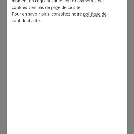
moment en cliquant sur le lien « Paramètres des
un qamis
cookies » en bas de page de ce site.
Pour en savoir plus, consultez notre
politique de
confidentialité
.
Les prestations de vente d’une boutique
de qamis
Certaines boutiques en ligne proposent des collections
de qamis destinées à tous hommes qui aiment
le style
élégant, chic et contemporain.
Tous les qamis homme
mis en vente dans les magasins sont dessinés par une
équipe de plusieurs stylistes et confectionnés par de
vrais couturiers.
Ces derniers utilisent pour cela des tissus de qualité.
On
peut y trouver de nombreux modèles de qamis pour
tous types d’occasions.
Chaque homme peut y trouver