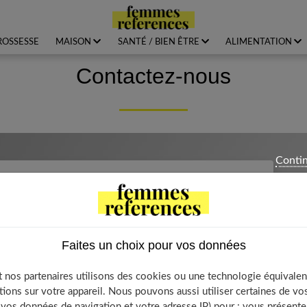
ROSSESSE
MAISON
SANTÉ / BIEN ÊTRE
ALIMENTATION
Contactez-nous
Contin
essage
ondre à vos questions : partenariat,
Faites un choix pour vos données
hésitez pas !
 nos partenaires utilisons des cookies ou une technologie équivalen
Votre prénom * :
tions sur votre appareil. Nous pouvons aussi utiliser certaines de v
os données de navigation et votre adresse IP) pour : vous présenter