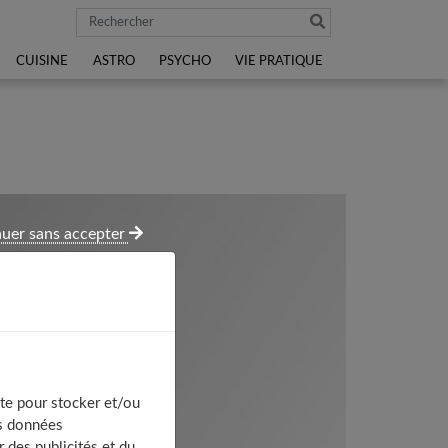
Rechercher
CUISINE
ASTRO
PSYCHO
VIE PRATIQUE
uer sans accepter
te pour stocker et/ou
os données
 des publicités et du