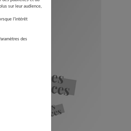
lus sur leur audience,
sque l’intérêt
Paramètres des