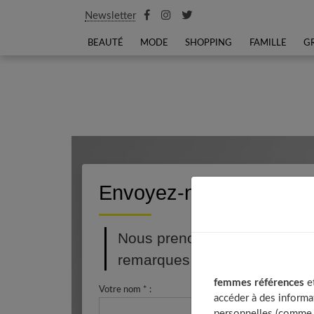
Newsletter
BEAUTÉ
MODE
SHOPPING
FAMILLE
G
Envoyez-nous votre m
Nous prenons le temps de rép
remarques ou suggestion… n’
femmes références
et
Votre nom * :
accéder à des informa
personnelles (comme v