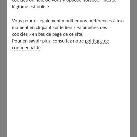
cookies ou non, ou vous y opposer lorsque l’intérêt
légitime est utilisé.
Vous pourrez également modifier vos préférences à tout
Sommaire
moment en cliquant sur le lien « Paramètres des
cookies » en bas de page de ce site.
Pour en savoir plus, consultez notre
politique de
confidentialité
.
Introduction
Les difficultés pour les mères et les femmes
d'affaires
Techniques pour y parvenir
Facteurs de motivation pour l'entrepreneuriat
Projets et stratégies de réussite
Gestion du stress lié à la santé mentale
Idées inspirées et exemples réussis