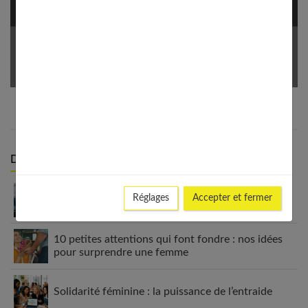
NEWSLETTER
Votre Email *
Derniers articles :
Investir en bourse quand on débute : les
Réglages
Accepter et fermer
ressources proposées par Finance Héros
10 petites attentions qui font fondre : nos idées
pour surprendre une femme
Solidarité féminine : la puissance de l’entraide