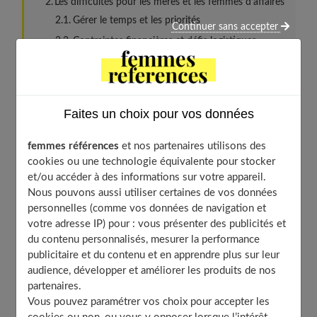
Les difficultés pour les mères et les femmes d’affaires
Gérer le temps et les priorités
Continuer sans accepter
Contraintes financières et défis logistiques
Techniques pour y parvenir
Ordre et préparation
Facteurs de motivation pour l’entrepreneuriat
Faites un choix pour vos données
Investiguer l’émancipation
Qualité de vie et flexibilité
femmes références
et nos partenaires utilisons des
cookies ou une technologie équivalente pour stocker
Projets et stratégies de réussite
et/ou accéder à des informations sur votre appareil.
Programmes et tactiques réussies
Nous pouvons aussi utiliser certaines de vos données
Stratégies d’optimisation du temps
personnelles (comme vos données de navigation et
votre adresse IP) pour : vous présenter des publicités et
Gestion du stress lié à la santé mentale
du contenu personnalisés, mesurer la performance
Prendre soin de soi
publicitaire et du contenu et en apprendre plus sur leur
audience, développer et améliorer les produits de nos
Idées inspirées et exemples réussis
partenaires.
Histoires de réussite et inspiration
Vous pouvez paramétrer vos choix pour accepter les
Exemples d’entreprises innovantes