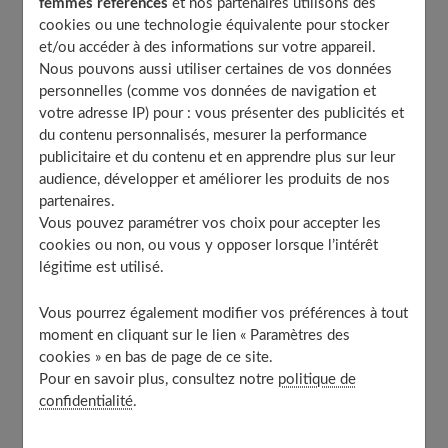
femmes références
et nos partenaires utilisons des
cookies ou une technologie équivalente pour stocker
et/ou accéder à des informations sur votre appareil.
Table of Contents
Nous pouvons aussi utiliser certaines de vos données
Épaisseur du matelas et qualité du sommeil : quel
personnelles (comme vos données de navigation et
rapport ?
votre adresse IP) pour : vous présenter des publicités et
du contenu personnalisés, mesurer la performance
Les couches de matelas, qu’y a-t-il dans le vôtre ?
publicitaire et du contenu et en apprendre plus sur leur
Les couches confort
audience, développer et améliorer les produits de nos
La couche de base
partenaires.
Vous pouvez paramétrer vos choix pour accepter les
Quelle est l’épaisseur de matelas idéale ?
cookies ou non, ou vous y opposer lorsque l’intérêt
Le matelas de 5 à 10 cm d’épaisseur
légitime est utilisé.
Le matelas de 10 à 20 cm d’épaisseur
Le matelas de 20 à 30 cm d’épaisseur
Vous pourrez également modifier vos préférences à tout
moment en cliquant sur le lien « Paramètres des
Le matelas de 30 à 50 cm d’épaisseur
cookies » en bas de page de ce site.
Le matelas de plus de 50 cm d’épaisseur
Pour en savoir plus, consultez notre
politique de
confidentialité
.