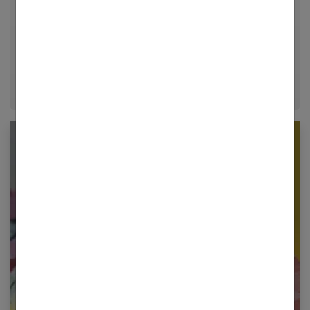
relationnelle. Forte de plusieurs années d'expérience
dans le journalisme lifestyle, je m'efforce de
décrypter le quotidien pour offrir aux femmes des
conseils fiables, inspirants et ancrés dans leur
époque.
Newsletter femmes références
Restez informé en vous inscrivant à notre
newsletter
E-mail