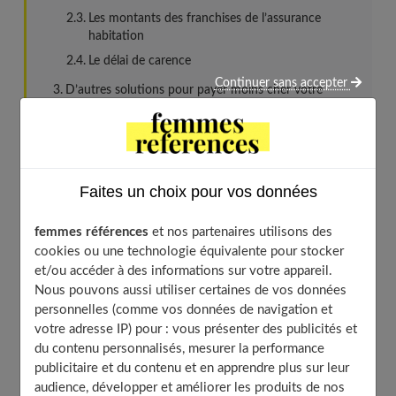
Les montants des franchises de l’assurance
habitation
Le délai de carence
Continuer sans accepter
D’autres solutions pour payer moins cher votre
assurance habitation
Choisissez bien votre logement
Évaluez le prix des biens
Optez pour un prélèvement annuel pour votre
Faites un choix pour vos données
assurance habitation
Les démarches à suivre pour assurer votre nouveau
femmes références
et nos partenaires utilisons des
logement
cookies ou une technologie équivalente pour stocker
Transmission des informations nécessaires à
et/ou accéder à des informations sur votre appareil.
l’assureur pour la création du contrat
Nous pouvons aussi utiliser certaines de vos données
personnelles (comme vos données de navigation et
Réception de la proposition d’assurance
votre adresse IP) pour : vous présenter des publicités et
Signature du contrat
du contenu personnalisés, mesurer la performance
Quelles autres assurances pouvez-vous souscrire ?
publicitaire et du contenu et en apprendre plus sur leur
audience, développer et améliorer les produits de nos
Assurance du prêt immobilier