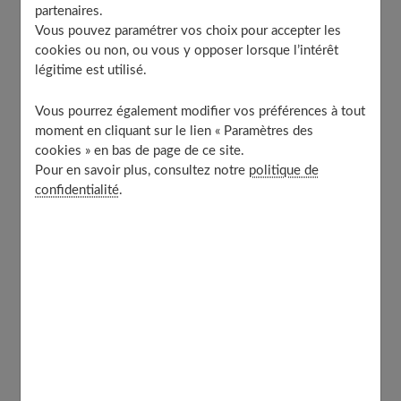
partenaires.
Assurance de perte de revenu
Vous pouvez paramétrer vos choix pour accepter les
cookies ou non, ou vous y opposer lorsque l’intérêt
légitime est utilisé.
L’assurance habitation pour votre
Vous pourrez également modifier vos préférences à tout
maison
moment en cliquant sur le lien « Paramètres des
cookies » en bas de page de ce site.
Pour en savoir plus, consultez notre
politique de
L'assurance habitation vous permet de protéger votre
confidentialité
.
logement et vos biens matériels contre tous types de
dégâts. La loi n'exige pas des propriétaires de
souscrire
une assurance habitation
, qu'ils soient occupants ou
non. Il est toutefois fortement recommandé de le faire
pour protéger son logement d'éventuel sinistre. En cas
de sinistre (dégât des eaux, incendie…) dans un
logement, le propriétaire, qu'il soit occupant ou non,
devra en effet assumer tout seul l'entière responsabilité
financière des dommages causés.