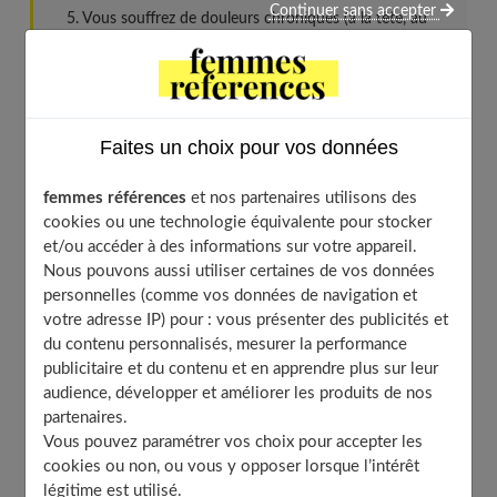
Continuer sans accepter
Vous souffrez de douleurs chroniques (à la tête, au
ventre)
Vous suivez un traitement médicamenteux
À retenir sur les problèmes de santé sur la sexualité
Faites un choix pour vos données
Vous avez un problème cardiovasculaire
femmes références
et nos partenaires utilisons des
cookies ou une technologie équivalente pour stocker
et/ou accéder à des informations sur votre appareil.
On connaît bien les facteurs de risques. D'abord,
une
Nous pouvons aussi utiliser certaines de vos données
pression sanguine dans les vaisseaux anormalement
personnelles (comme vos données de navigation et
votre adresse IP) pour : vous présenter des publicités et
élevée
(hypertension artérielle), révélée par un verdict
du contenu personnalisés, mesurer la performance
confirmé du tensiomètre qui affiche plus de 16 pour la
publicitaire et du contenu et en apprendre plus sur leur
valeur maximale et 9 pour la minimale, ainsi que par
audience, développer et améliorer les produits de nos
partenaires.
d'autres symptômes plus généralisés comme des maux
Vous pouvez paramétrer vos choix pour accepter les
de tête (surtout au réveil), des nausées, troubles du
cookies ou non, ou vous y opposer lorsque l’intérêt
sommeil, etc.
légitime est utilisé.