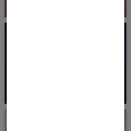
Le Shibari, la pratique sexuelle proche du
bondage
Stérilet : quels avantages et inconvénients ?