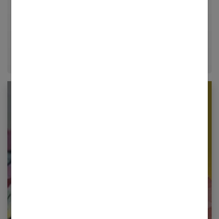
dans le journalisme lifestyle, je m'efforce de
décrypter le quotidien pour offrir aux femmes des
conseils fiables, inspirants et ancrés dans leur
époque.
Newsletter femmes références
Restez informé en vous inscrivant à notre
newsletter
E-mail