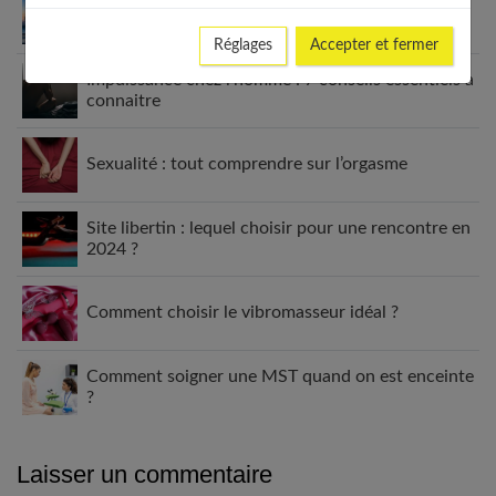
Comment expliquer l’attirance magnétique entre
2 personnes ?
Réglages
Accepter et fermer
Impuissance chez l’homme : 7 conseils essentiels à
connaitre
Sexualité : tout comprendre sur l’orgasme
Site libertin : lequel choisir pour une rencontre en
2024 ?
Comment choisir le vibromasseur idéal ?
Comment soigner une MST quand on est enceinte
?
Laisser un commentaire