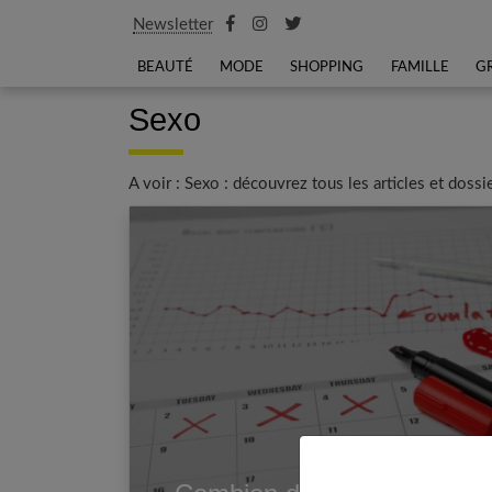
Newsletter
BEAUTÉ
MODE
SHOPPING
FAMILLE
G
Sexo
A voir : Sexo : découvrez tous les articles et dos