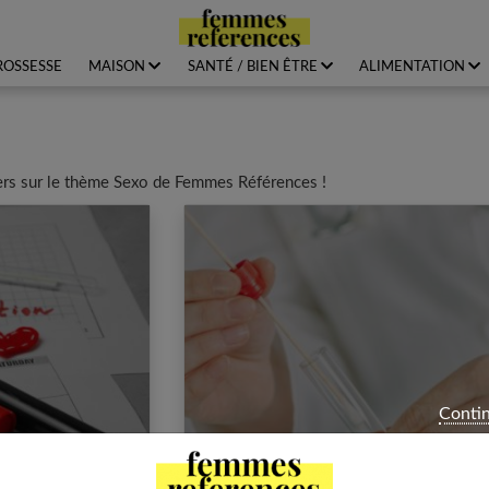
ROSSESSE
MAISON
SANTÉ / BIEN ÊTRE
ALIMENTATION
siers sur le thème Sexo de Femmes Références !
Contin