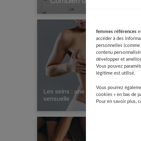
Combien de temps dure l’ov
femmes références
et
accéder à des informa
personnelles (comme v
contenu personnalisés
développer et amélior
Vous pouvez paramétre
légitime est utilisé.
Vous pourrez égalemen
Les seins : une zone sensible et
cookies » en bas de pa
sensuelle
Pour en savoir plus, 