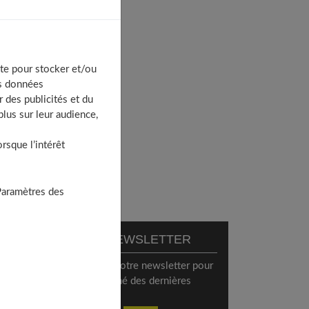
te pour stocker et/ou
os données
 des publicités et du
lus sur leur audience,
sque l’intérêt
r
Paramètres des
NEWSLETTER
S'inscrire à notre newsletter pour
rester informé des dernières
tendances.