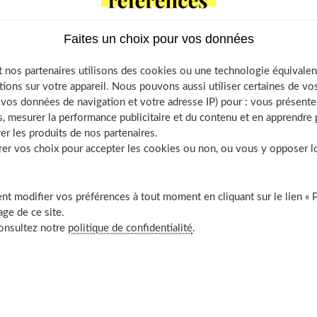
ulation ?
Pourquoi faire un frottis ?
Faites un choix pour vos données
 nos partenaires utilisons des cookies ou une technologie équivalen
tions sur votre appareil. Nous pouvons aussi utiliser certaines de v
os données de navigation et votre adresse IP) pour : vous présenter
, mesurer la performance publicitaire et du contenu et en apprendre p
er les produits de nos partenaires.
r vos choix pour accepter les cookies ou non, ou vous y opposer lor
Cystites à répétition : comprendre pou
t modifier vos préférences à tout moment en cliquant sur le lien « 
ge de ce site.
mieux traiter
consultez notre
politique de confidentialité
.