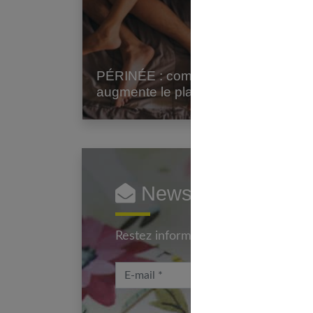
PÉRINÉE : comment il
augmente le plaisir ?
Newsletter femmes
Restez informé en vous inscrivant à
E-mail