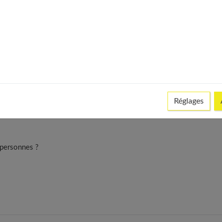
récédente
1
2
3
Réglages
 personnes ?