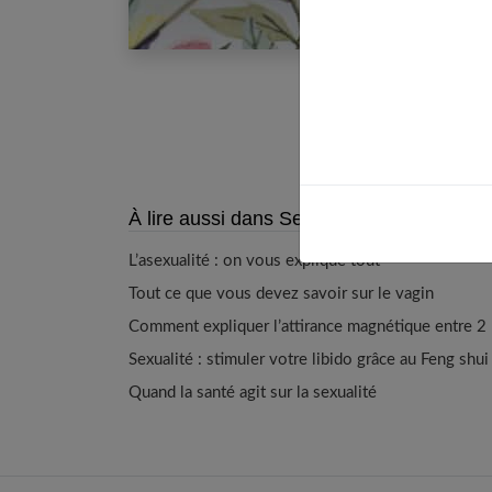
Page p
À lire aussi dans Sexo
L’asexualité : on vous explique tout
Tout ce que vous devez savoir sur le vagin
Comment expliquer l’attirance magnétique entre 2
Sexualité : stimuler votre libido grâce au Feng shui
Quand la santé agit sur la sexualité