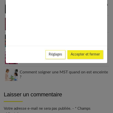
Impuissance chez l’homme : 7 conseils essentiels à
connaitre
Sexualité : tout comprendre sur l’orgasme
Site libertin : lequel choisir pour une rencontre en
2024 ?
Réglages
Accepter et fermer
Comment choisir le vibromasseur idéal ?
Comment soigner une MST quand on est enceinte
?
Laisser un commentaire
Votre adresse e-mail ne sera pas publiée. - * Champs