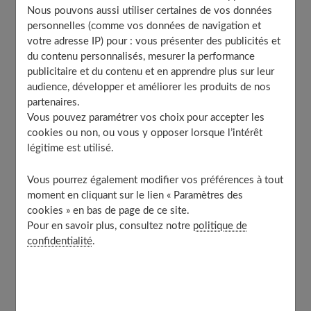
?
Nous pouvons aussi utiliser certaines de vos données
Les positions à privilégier pour atteindre l’orgasme
personnelles (comme vos données de navigation et
clitoridien
votre adresse IP) pour : vous présenter des publicités et
Les conseils sexo pour renforcer la jouissance
du contenu personnalisés, mesurer la performance
clitoridienne
publicitaire et du contenu et en apprendre plus sur leur
1. L’autostimulation
audience, développer et améliorer les produits de nos
partenaires.
2. L’utilisation de la langue
Vous pouvez paramétrer vos choix pour accepter les
3. La démonstration
cookies ou non, ou vous y opposer lorsque l’intérêt
4. La préparation
légitime est utilisé.
5. La stimulation cérébrale
Vous pourrez également modifier vos préférences à tout
6. L’utilisation de sex toys
moment en cliquant sur le lien « Paramètres des
cookies » en bas de page de ce site.
Pour en savoir plus, consultez notre
politique de
confidentialité
.
Qu’est-ce que le clitoris ?
Le
clitoris
est l’organe sexuel à
l’origine de la jouissance
chez la femme
. Il possède une petite partie visible, le