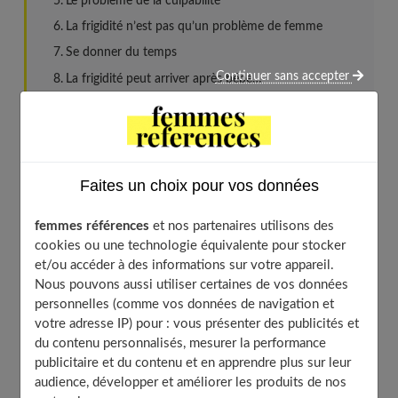
Le problème de la culpabilité
La frigidité n’est pas qu’un problème de femme
Se donner du temps
Continuer sans accepter
La frigidité peut arriver après bébé…
La frigidité : d’où cela vient ?
Faites un choix pour vos données
Rares sont les femmes d'emblée insensibles au plaisir et
femmes références
et nos partenaires utilisons des
qui le resteront toute leur vie. Le plus souvent, la
cookies ou une technologie équivalente pour stocker
frigidité se manifest
e à la suite d'un choc
,
d'un conflit
et/ou accéder à des informations sur votre appareil.
psychologique
même inconscient, ou
d'un événement
Nous pouvons aussi utiliser certaines de vos données
personnelles (comme vos données de navigation et
médical anxiogène.
Quelle qu'en soit l'origine, la
votre adresse IP) pour : vous présenter des publicités et
frigidité est avant tout l'histoire d'une femme. D'un
du contenu personnalisés, mesurer la performance
couple. Avec mille et une façons de vivre la situation...
publicitaire et du contenu et en apprendre plus sur leur
audience, développer et améliorer les produits de nos