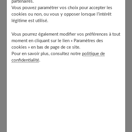
La frigidité se définit par
l'absence de satisfaction
partenaires.
Vous pouvez paramétrer vos choix pour accepter les
sexuelle
durant les rapports ou par l'obtention d'un
cookies ou non, ou vous y opposer lorsque l’intérêt
plaisir jugé insuffisant. Les femmes d'aujourd'hui ne sont
légitime est utilisé.
pas plus frigides que celles des siècles précédents. La
nouveauté, c'est qu'elles expriment beaucoup plus
Vous pourrez également modifier vos préférences à tout
moment en cliquant sur le lien « Paramètres des
facilement leur plainte, et tant mieux !
cookies » en bas de page de ce site.
Pour en savoir plus, consultez notre
politique de
« J’ai des difficultés pendant les
confidentialité
.
rapports, est-ce que je suis frigide ? »
De plus en plus de femmes consultent directement pour
ce motif ou sont envoyées chez le sexologue par leur
médecin, preuve que le tabou tend à être levé,
expliquent certains gynécologues. D'autres préfèrent en
parler au détour d'une consultation de gynécologie :