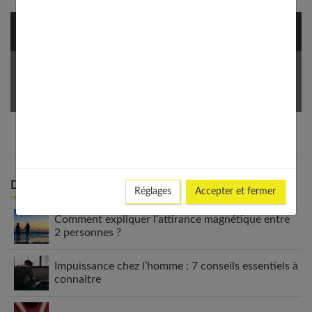
NEWSLETTER
Votre Email *
Derniers articles :
Réglages
Accepter et fermer
Comment expliquer l’attirance magnétique entre
2 personnes ?
Impuissance chez l’homme : 7 conseils essentiels à
connaitre