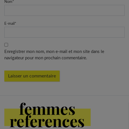
Nom
*
E-mail
*
Enregistrer mon nom, mon e-mail et mon site dans le
navigateur pour mon prochain commentaire.