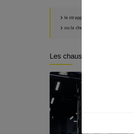
le strapping
(bandes qui permettent 
ou la chevillère
.
Les chaussures pour le spo