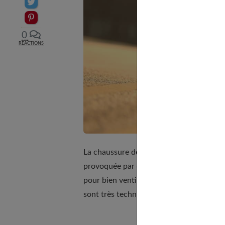
Partager sur Twitter
Epingler sur Pinterest
0
RÉACTIONS
La chaussure de "running" doit être légè
provoquée par chaque foulée. La plupart
pour bien ventiler le pied. C'est la disci
sont très techniques. D'où l'intérêt de bie