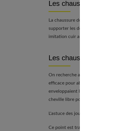
Les chaussures pour le ten
La chaussure doit avoir de bonnes qualit
supporter les déplacements. Très sollicit
imitation cuir au cuir véritable. Plus faci
Les chaussures pour le ba
On recherche aussi un bon maintien du p
efficace pour absorber les chocs lors de
enveloppaient la cheville. Aujourd'hui, la
cheville libre pour permettre une plus 
L'astuce des joueurs professionnels qui on
Ce point est traité en profondeur dans
s