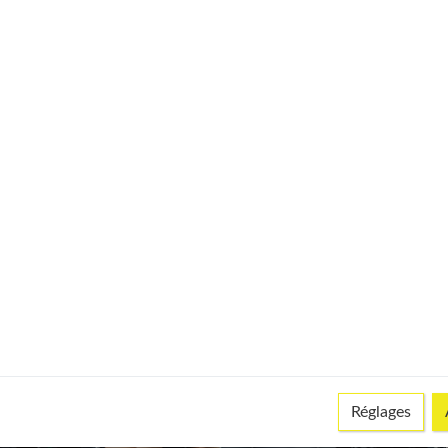
de "bloquer" la cheville)
rt de salle
Réglages