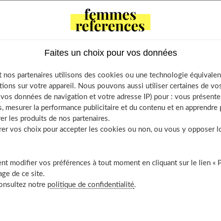
ussure
Faites un choix pour vos données
r la course
r le tennis
 nos partenaires utilisons des cookies ou une technologie équivalen
tions sur votre appareil. Nous pouvons aussi utiliser certaines de v
r le basket
os données de navigation et votre adresse IP) pour : vous présenter
 le sport de salle
, mesurer la performance publicitaire et du contenu et en apprendre p
r le football
er les produits de nos partenaires.
r vos choix pour accepter les cookies ou non, ou vous y opposer lor
r le multi-sports
ables à se poser avant de choisir sa paire de chaussure
t modifier vos préférences à tout moment en cliquant sur le lien « 
ge de ce site.
consultez notre
politique de confidentialité
.
 pratique du sport
votre pied