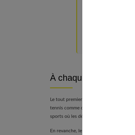
Le dénivelé de la 
Le prix des chauss
Semelles orthopédi
Peut-on porter des chau
7 conseils pour être à l
À chaque sport sa ch
Le tout premier critère de choix
est le s
tennis comme on ne joue pas au tennis a
sports où les déplacements se font touj
En revanche, le tennis, le handball, le bas