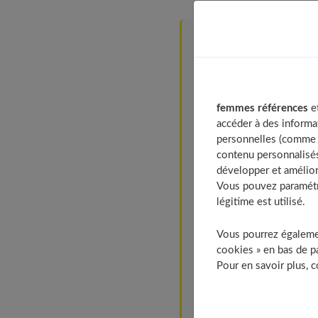
Table of Contents
À chaque sport sa cha
Les chaussures pou
Les chaussures pou
femmes références
et
accéder à des informa
Les chaussures pou
personnelles (comme v
Les chaussures pour
contenu personnalisés
Les chaussures pou
développer et amélior
Vous pouvez paramétre
Les chaussures pou
légitime est utilisé.
Les questions indispens
Votre pointure
Vous pourrez égalemen
cookies » en bas de pa
Votre poids
Pour en savoir plus, 
Le terrain
La fréquence de la
La morphologie de 