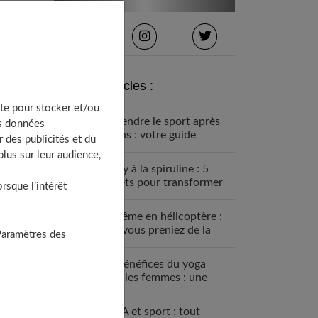
Derniers articles :
te pour stocker et/ou
Reprendre le sport après
os données
40 ans : votre guide
 des publicités et du
complet pour une nouvelle
lus sur leur audience,
aventure active
Whey à la spiruline : 5
secrets pour transformer
sque l’intérêt
votre corps naturellement
Baptême en hélicoptère :
et si vous preniez de la
Paramètres des
hauteur ?
Les bénéfices du yoga
pour les femmes : une
discipline à intégrer à sa
routine
BCAA et sport : tout