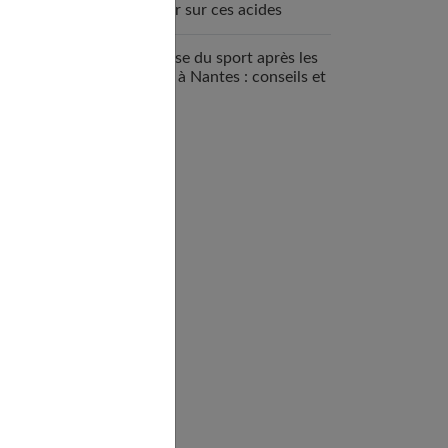
savoir sur ces acides
aminés essentiels
Reprise du sport après les
fêtes à Nantes : conseils et
bonnes adresses