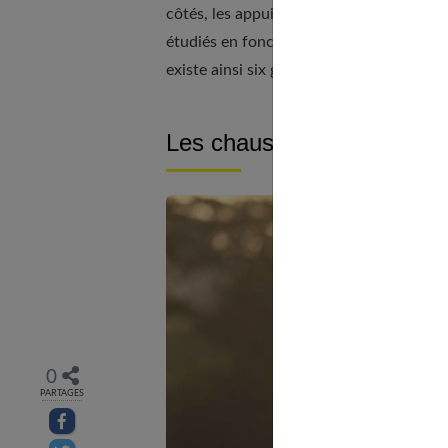
côtés, les appuis au sol sont donc multip
étudiés en fonction du type de sport, et c
existe ainsi six grandes catégories de ch
Les chaussures pour la co
0
PARTAGES
Partager sur facebook