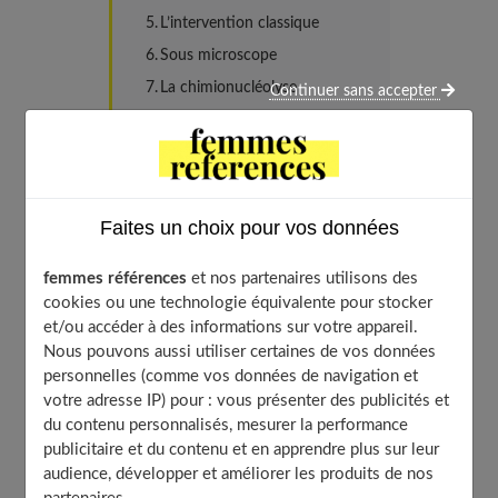
L’intervention classique
Sous microscope
La chimionucléolyse
Continuer sans accepter
La nucléorthèse
La discectomie percutanée
La rhizolyse
Ce que vous devez retenir
Faites un choix pour vos données
À découvrir aussi
femmes références
et nos partenaires utilisons des
cookies ou une technologie équivalente pour stocker
et/ou accéder à des informations sur votre appareil.
Le rôle de la colonne vertébrale
Nous pouvons aussi utiliser certaines de vos données
personnelles (comme vos données de navigation et
votre adresse IP) pour : vous présenter des publicités et
Votre colonne vertébrale a beaucoup de mérite à nous
du contenu personnalisés, mesurer la performance
supporter tout au long de notre vie, nuit et jour. N'est-
publicitaire et du contenu et en apprendre plus sur leur
ce pas pour cette raison que de temps en temps elle crie
audience, développer et améliorer les produits de nos