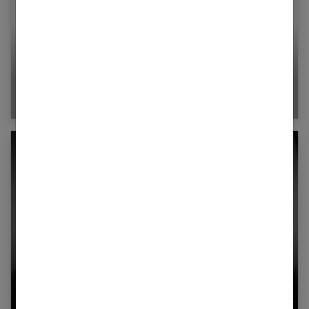
Dermato : cinq interventions à envisager après
l’été
L’alcoolisme : c’est d’abord et avant tout une
maladie !