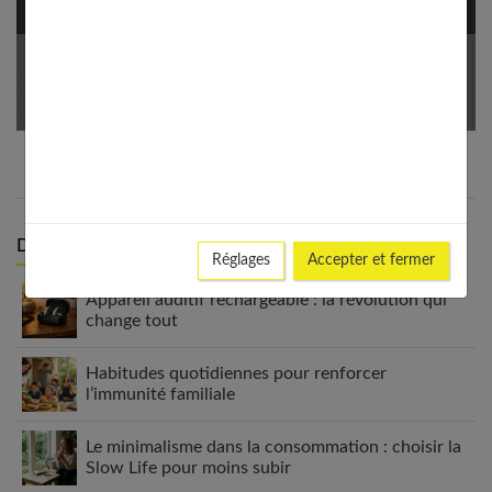
NEWSLETTER
Votre Email *
Derniers articles :
Réglages
Accepter et fermer
Appareil auditif rechargeable : la révolution qui
change tout
Habitudes quotidiennes pour renforcer
l’immunité familiale
Le minimalisme dans la consommation : choisir la
Slow Life pour moins subir