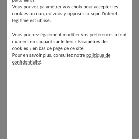
partenaires.
: stop ! et nous : aïe ! Elle en a "plein le dos" de nos
Vous pouvez paramétrer vos choix pour accepter les
activités trépidantes, de nos mouvements incessants et
cookies ou non, ou vous y opposer lorsque l’intérêt
même parfois de nos éternuements.
légitime est utilisé.
Pourtant, la colonne vertébrale est solide avec ses
Vous pourrez également modifier vos préférences à tout
moment en cliquant sur le lien « Paramètres des
vingt-quatre vertèbres mobiles, entre lesquelles les
cookies » en bas de page de ce site.
disques servent de véritables amortisseurs. Mais
Pour en savoir plus, consultez notre
politique de
certains travaillent plus que d'autres. C'est le cas des
confidentialité
.
cinq derniers disques avant le sacrum, les lombaires, et
même de la première vertèbre "sacrée". Lombalgies,
lumbagos et sciatiques, dus à une compression inter-
discale, trouvent leur origine à ce niveau.
Question de nerf
Le disque vertébral est fragile, et, avec les années, même