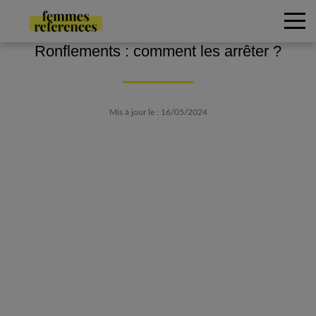
Ronflements : comment les arrêter ?
Mis à jour le : 16/05/2024