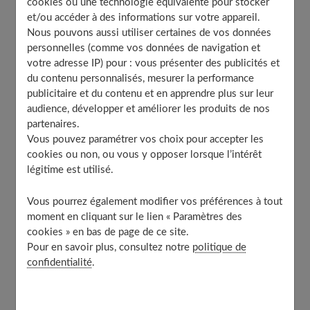
cookies ou une technologie équivalente pour stocker
Les traitements
et/ou accéder à des informations sur votre appareil.
La chirurgie
Nous pouvons aussi utiliser certaines de vos données
personnelles (comme vos données de navigation et
Les lasers
votre adresse IP) pour : vous présenter des publicités et
Le masque respiratoire
du contenu personnalisés, mesurer la performance
À découvrir aussi
publicitaire et du contenu et en apprendre plus sur leur
audience, développer et améliorer les produits de nos
partenaires.
Vous pouvez paramétrer vos choix pour accepter les
Le ronflement : des causes multiples
cookies ou non, ou vous y opposer lorsque l’intérêt
légitime est utilisé.
Quelque 25 % des Français ronflent !
Et 10 % sont
Vous pourrez également modifier vos préférences à tout
atteints de rhonchopathie chronique. En fait, le
moment en cliquant sur le lien « Paramètres des
cookies » en bas de page de ce site.
ronflement est un bruit lié au passage de l'air entre deux
Pour en savoir plus, consultez notre
politique de
membranes vibrantes au niveau du pharynx et du
confidentialité
.
larynx.