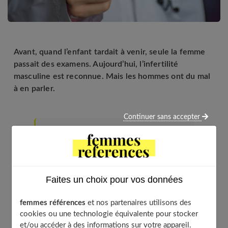
Avant, quand l’enfant tardait à venir, seule la femme
passait des examens. Aujourd’hui, l’infertilité
masculine est reconnue. Mais les hommes ont du mal
à en parler.
Continuer sans accepter
Table of Contents
Ne pas en avoir honte
Examen du sperme
Faites un choix pour vos données
Des spermatozoïdes pas assez nombreux
Une course contre le temps
femmes références
et nos partenaires utilisons des
Une souffrance mal connue
cookies ou une technologie équivalente pour stocker
À découvrir aussi
et/ou accéder à des informations sur votre appareil.