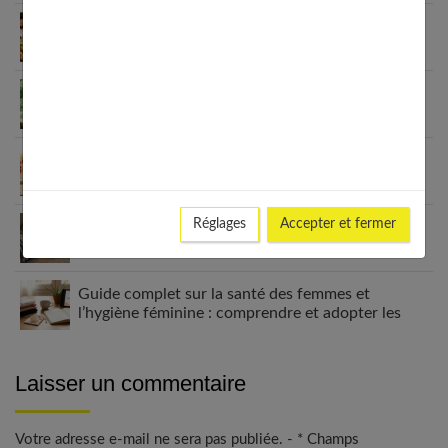
Habitudes quotidiennes pour renforcer
l’immunité familiale
Le minimalisme dans la consommation : choisir la
Slow Life pour moins subir
Soulager les jambes lourdes naturellement : 10
solutions simples qui fonctionnent vraiment
Réglages
Accepter et fermer
Comment améliorer son espace nuit pour en faire
un véritable cocon ?
Guide complet sur la santé des femmes et
l’hygiène féminine : comprendre et adopter les
bons gestes
Laisser un commentaire
Votre adresse e-mail ne sera pas publiée. - * Champs