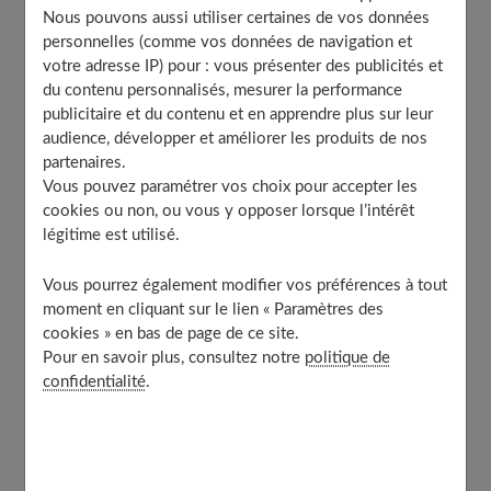
Nous pouvons aussi utiliser certaines de vos données
personnelles (comme vos données de navigation et
votre adresse IP) pour : vous présenter des publicités et
Ne pas en avoir honte
du contenu personnalisés, mesurer la performance
publicitaire et du contenu et en apprendre plus sur leur
audience, développer et améliorer les produits de nos
« J'ai 29 ans et ma femme 28 ans. Cela fait maintenant un
partenaires.
an que nous souhaitons avoir un enfant. Ma femme a
Vous pouvez paramétrer vos choix pour accepter les
cookies ou non, ou vous y opposer lorsque l’intérêt
décidé de faire des tests pour voir si tout allait bien. Aucun
légitime est utilisé.
problème particulier. Son gynécologue nous a finalement
prescrit
un test de Hühnerl
. Les chiffres sont sans appel :
Vous pourrez également modifier vos préférences à tout
0,00 spermatozoïde (...). Le choc psychologique fut
moment en cliquant sur le lien « Paramètres des
cookies » en bas de page de ce site.
violent. »
Victor, est un des rares hommes à accepter de
Pour en savoir plus, consultez notre
politique de
se livrer sur son infertilité. Jusqu'à une période récente,
confidentialité
.
il était impossible de parler de la stérilité masculine.
Pourtant, l'homme est seul en cause dans l'infertilité du
couple dans
environ 20 % des cas
. Si l'on considère que