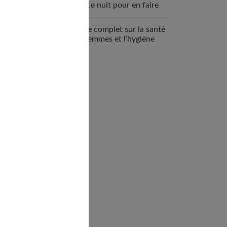
espace nuit pour en faire
un véritable cocon ?
Guide complet sur la santé
des femmes et l’hygiène
féminine : comprendre et
adopter les bons gestes