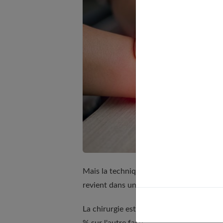
Mais la technique la plus simple - l'infilt
revient dans un cas sur deux.
La chirurgie est plus efficace. Le kyste 
% sur l'autre face.