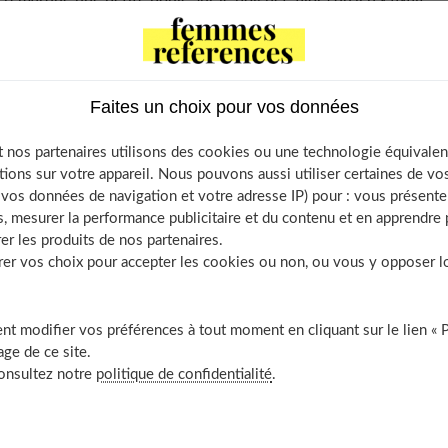
et questions : que faire ? Est-ce grave ?
f cas sur dix,
il s'agit d'un kyste synovial du poignet
. C'est une
En consultation de chirurgie orthopédique, on rencontre parfois
Faites un choix pour vos données
es jeunes, en particulier les filles.
 nos partenaires utilisons des cookies ou une technologie équivalen
tions sur votre appareil. Nous pouvons aussi utiliser certaines de v
os données de navigation et votre adresse IP) pour : vous présenter
able of Contents
, mesurer la performance publicitaire et du contenu et en apprendre p
Un diagnostic facile
er les produits de nos partenaires.
r vos choix pour accepter les cookies ou non, ou vous y opposer lor
Trois traitements possibles
Parfois des récidives
Chez la jeune fille
t modifier vos préférences à tout moment en cliquant sur le lien « 
À découvrir aussi
ge de ce site.
consultez notre
politique de confidentialité
.