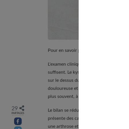
Pour en savoir plus, lisez aussi
Je perds 
L'examen clinique permet de faire le dia
suffisent. Le kyste se présente comme un
sur le dessus du poignet ou dans la goutt
douloureuse et peu gênante. Ils accusent 
plus souvent, à tort.
29
Le bilan se réduit à rien, ou presque. La 
PARTAGES
présente des caractéristiques inhabituel
Partager sur facebook
une arthrose et incitent à réaliser des