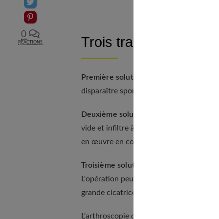
Partager sur Twitter
Epingler sur Pinterest
0
Trois traitements poss
RÉACTIONS
Première solution : ne rien faire
. Et at
disparaître spontanément en quelques s
Deuxième solution : la ponction infiltr
vide et infiltre à sa base une petite quan
en œuvre en consultation, a l'avantage d'
Troisième solution : l'intervention chir
L'opération peut se faire de manière clas
grande cicatrice.
L'arthroscopie consiste à utiliser une fi