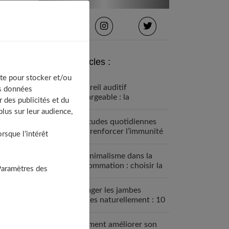
Derniers articles :
te pour stocker et/ou
Appareil auditif
os données
rechargeable : la
 des publicités et du
révolution qui change tout
lus sur leur audience,
Habitudes quotidiennes
pour renforcer l’immunité
sque l’intérêt
familiale
Le minimalisme dans la
consommation : choisir la
Paramètres des
Slow Life pour moins subir
Soulager les jambes
lourdes naturellement : 10
solutions simples qui
fonctionnent vraiment
Comment améliorer son