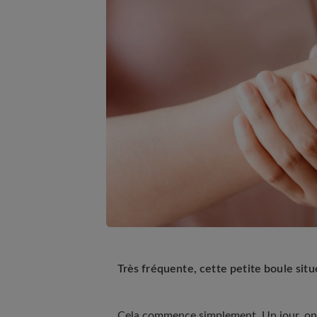
Très fréquente, cette petite boule situé
Cela commence simplement. Un jour, on re