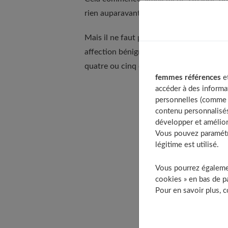
rien auparavant. Ce qui suscite angoisse 
Mais il ne faut pas s'inquiéter : Dans neu
affection bénigne... et très fréquente ! 
quatre ou cinq cas par jour, surtout chez l
femmes références
et
accéder à des informa
personnelles (comme v
T
contenu personnalisés
développer et amélior
Vous pouvez paramétre
légitime est utilisé.
Vous pourrez égalemen
cookies » en bas de pa
Pour en savoir plus, 