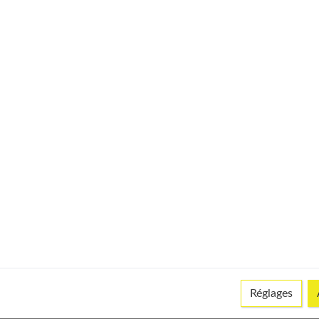
© istock
ration - n'évite pas la récidive. Malgré les précautions, le kyste
Réglages
réapparaît plus rarement : 5 % sur le dessus du poignet et 5 à 15