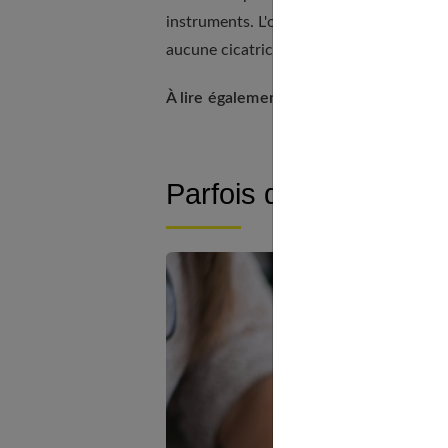
instruments. L'opération, qui impose une
aucune cicatrice.
À lire également :
Parfois des récidives