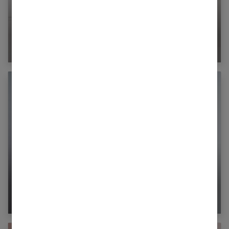
La posturologie : pour un port de tête élégant
Brûlures d’estomac : ce qu’il faut savoir pour
bien prévenir et traiter