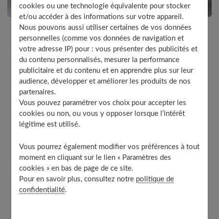
cookies ou une technologie équivalente pour stocker
et/ou accéder à des informations sur votre appareil.
Nous pouvons aussi utiliser certaines de vos données
personnelles (comme vos données de navigation et
Comment enrichir l’air d’ions négatifs ? Que faut-il
votre adresse IP) pour : vous présenter des publicités et
penser des appareils proposés dans ce but ? Nos
du contenu personnalisés, mesurer la performance
explications et conseils.
publicitaire et du contenu et en apprendre plus sur leur
audience, développer et améliorer les produits de nos
partenaires.
L'organisme humain demeure effectivement très sensible
Vous pouvez paramétrer vos choix pour accepter les
cookies ou non, ou vous y opposer lorsque l’intérêt
à l'ionisation de son environnement. Un manque d'ions
légitime est utilisé.
négatifs engendre irritabilité et fatigue. Les
appartements et les bureaux modernes, par excès
Vous pourrez également modifier vos préférences à tout
d'agencement en matériaux synthétiques isolants,
moment en cliquant sur le lien « Paramètres des
cookies » en bas de page de ce site.
provoquent de telles manifestations chez les occupants.
Pour en savoir plus, consultez notre
politique de
Le taux d'ions négatifs y est plus de mille fois inférieur à
confidentialité
.
celui d'une atmosphère de haute montagne ou de forêt.