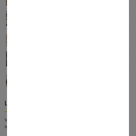
l’immunité familiale
Le minimalisme dans la consommation : choisir la
Slow Life pour moins subir
Soulager les jambes lourdes naturellement : 10
solutions simples qui fonctionnent vraiment
Comment améliorer son espace nuit pour en faire
un véritable cocon ?
Guide complet sur la santé des femmes et
l’hygiène féminine : comprendre et adopter les
bons gestes
Laisser un commentaire
Votre adresse e-mail ne sera pas publiée. - * Champs
obligatoires