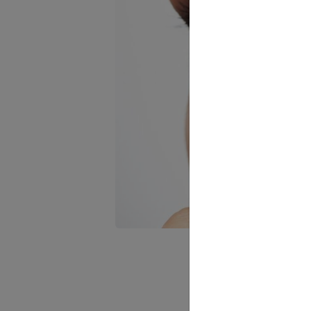
Table o
Comme
Des c