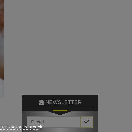
NEWSLETTER
Votre Email *
uer sans accepter