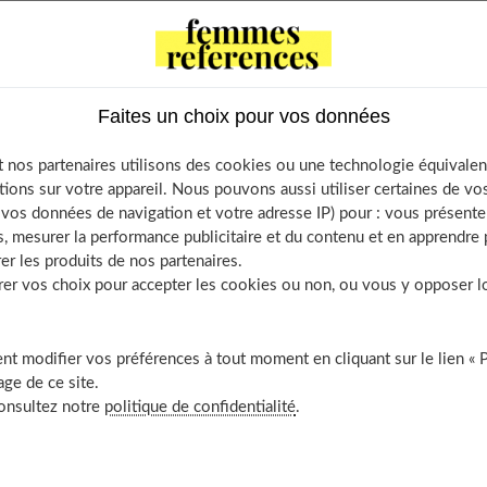
rs du virus de l'herpès, mais moins de 1 % développe l'herpès
ection initiale a lieu pendant l'enfance, par contact direct (peau,
Faites un choix pour vos données
 symptôme. Le virus reste au repos, c'est la période de "latence"
 nos partenaires utilisons des cookies ou une technologie équivalen
te la vie. Mais l'infection peut
se réactiver à diverses
tions sur votre appareil. Nous pouvons aussi utiliser certaines de v
aire, interventions chirurgicales)
ou s'il s'agit d'une souche
os données de navigation et votre adresse IP) pour : vous présenter
, mesurer la performance publicitaire et du contenu et en apprendre p
le tissu oculaire le plus souvent touché par le virus.
er les produits de nos partenaires.
r vos choix pour accepter les cookies ou non, ou vous y opposer lor
tre article sur
Angine de poitrine
.
t modifier vos préférences à tout moment en cliquant sur le lien « 
ge de ce site.
consultez notre
politique de confidentialité
.