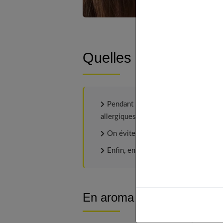
Quelles sont les préc
Pendant les poussées, il vaut mieu
allergiques, les très jeunes enfants (
On évitera aussi la piscine et le port
Enfin, en toute occasion, on pensera
En aroma