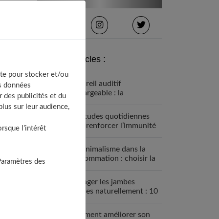
Derniers articles :
te pour stocker et/ou
Appareil auditif
os données
rechargeable : la
 des publicités et du
révolution qui change tout
lus sur leur audience,
Habitudes quotidiennes
pour renforcer l’immunité
sque l’intérêt
familiale
Le minimalisme dans la
consommation : choisir la
Paramètres des
Slow Life pour moins subir
Soulager les jambes
lourdes naturellement : 10
solutions simples qui
fonctionnent vraiment
Comment améliorer son