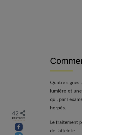
Quell
E
À
Comment reconnaître
Quatre signes peuvent y faire penser :
d
lumière et une baisse de la vision.
Une v
qui, par l'examen de l'œil (ou, plus rare
herpès.
42
PARTAGES
Le traitement prescrit, en général
des an
Partager sur facebook
de l'atteinte.