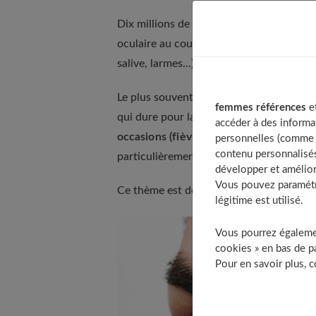
Dix millions de Français seraient porteu
oculaire au cours de leur existence. L'inf
salive, larmes...).
Le plus souvent, elle ne déclenche aucun
femmes références
et
qui dure pour la plupart d'entre nous tou
accéder à des informa
occasions (fièvre, stress, exposition sol
personnelles (comme v
contenu personnalisés
particulièrement virulente. La cornée est 
développer et amélior
Vous pouvez paramétre
Ce thème est développé en détail dans no
légitime est utilisé.
Vous pourrez égalemen
cookies » en bas de pa
Pour en savoir plus, 