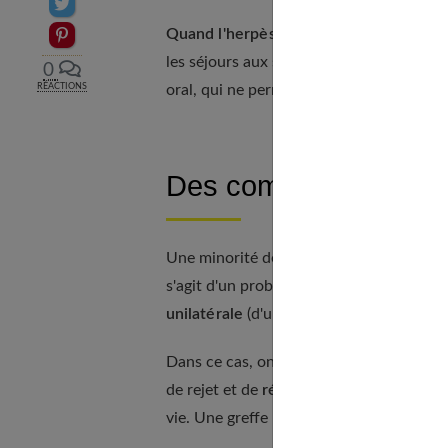
Partager sur Twitter
Epingler sur Pinterest
Quand l'herpès oculaire fait de multip
les séjours aux sports d'hiver ou à la me
0
RÉACTIONS
oral, qui ne permet pas de détruire le vi
Des complications po
Une minorité des herpès oculaires (moins
s'agit d'un problème sérieux car l'herpès
unilatérale
(d'un seul œil) dans les pays i
Dans ce cas, on envisage la greffe de cor
de rejet et de
récurrence de l'herpès su
vie. Une greffe réussie permet cependant