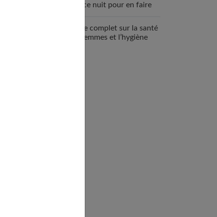
espace nuit pour en faire
un véritable cocon ?
Guide complet sur la santé
des femmes et l’hygiène
féminine : comprendre et
adopter les bons gestes