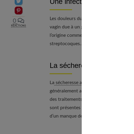
Une infection :
Partager sur Twitter
Epingler sur Pinterest
Les douleurs du vagin ou de la vulve sont
0
vagin due à un germe ou par la présence
RÉACTIONS
l’origine comme un parasite, le trichomona
streptocoques… Ce sont alors des infect
La sécheresse intime :
La
sécheresse au niveau du vagin
provien
généralement après une grossesse ou du
des traitements anti-hormonaux subisse
sont présentes durant un rapport sexuel,
d’un manque de désir.