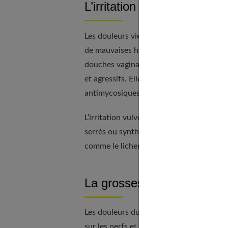
L’irritation :
Les douleurs viennent parfois à la suite d
de mauvaises habitudes durant les gestes
douches vaginales ou quand vous utilis
et agressifs. Elles proviennent également 
antimycosiques et les contraceptifs.
L’irritation vulvo-vaginale est souvent 
serrés ou synthétiques. Dans des cas bea
comme le lichen, le psoriasis ou l’eczéma
La grossesse :
Les douleurs du vagin existent parfois d
sur les nerfs et envoie des sensations d