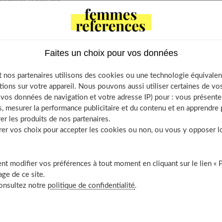
ouleurs vaginales.
Contents
Faites un choix pour vos données
ur vaginale : qu’est-ce que c’est ?
 nos partenaires utilisons des cookies ou une technologie équivalen
 sont les causes des douleurs vaginales ?
tions sur votre appareil. Nous pouvons aussi utiliser certaines de v
 infection :
os données de navigation et votre adresse IP) pour : vous présenter
sécheresse intime :
, mesurer la performance publicitaire et du contenu et en apprendre p
er les produits de nos partenaires.
ritation :
r vos choix pour accepter les cookies ou non, ou vous y opposer lor
grossesse :
 blessure traumatique :
 dyspareunie :
t modifier vos préférences à tout moment en cliquant sur le lien « 
ge de ce site.
ses de la douleur chronique
consultez notre
politique de confidentialité
.
ndométriose :
ypersensibilité pelvienne centrale :