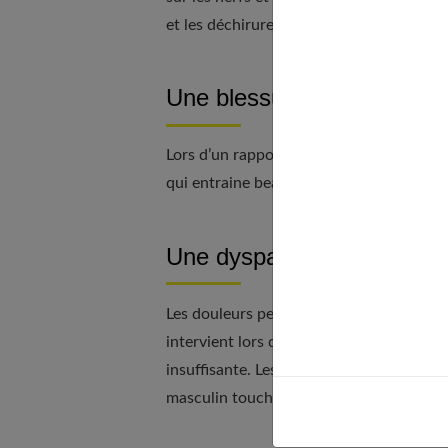
et les déchirures peuvent entrainer des 
Une blessure traumatique 
Lors d’un rapport sexuel trop brutal, il 
qui entraine beaucoup d’air et une press
Une dyspareunie :
Les douleurs peuvent survenir durant un 
intervient lors de la pénétration, elle es
insuffisante. Les douleurs peuvent être p
masculin touche le fond du vagin.