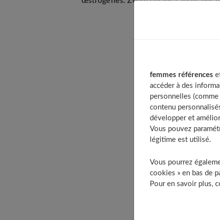
œstrogènes. Zoom sur les causes des d
Table of 
La doule
femmes références
et
Quelles
accéder à des informa
Une
personnelles (comme v
La 
contenu personnalisés
développer et amélior
L’ir
Vous pouvez paramétre
La 
légitime est utilisé.
Une
Une
Vous pourrez égalemen
cookies » en bas de pa
Les cau
Pour en savoir plus, 
L’e
L’h