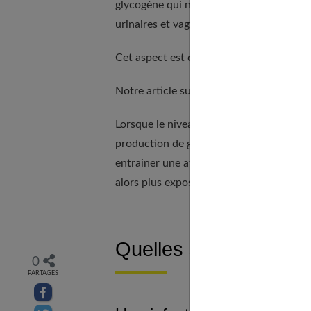
glycogène qui nourrit les bactéries util
urinaires et vaginales.
Cet aspect est détaillé dans notre article
Notre article sur
douleur au sternum
com
Lorsque le niveau d’œstrogènes est bas, 
production de glycogènes diminue et les 
entrainer une atrophie du vagin. Il entr
alors plus exposée au risque de
mycoses
Quelles sont les caus
0
PARTAGES
Partager sur facebook