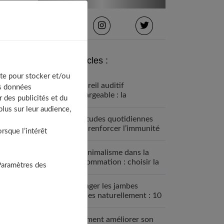
Derniers articles :
te pour stocker et/ou
Appareil auditif
os données
rechargeable : la
 des publicités et du
révolution qui change tout
lus sur leur audience,
Habitudes quotidiennes
pour renforcer l’immunité
sque l’intérêt
familiale
Le minimalisme dans la
consommation : choisir la
Paramètres des
Slow Life pour moins subir
Soulager les jambes
lourdes naturellement : 10
solutions simples qui
fonctionnent vraiment
Comment améliorer son