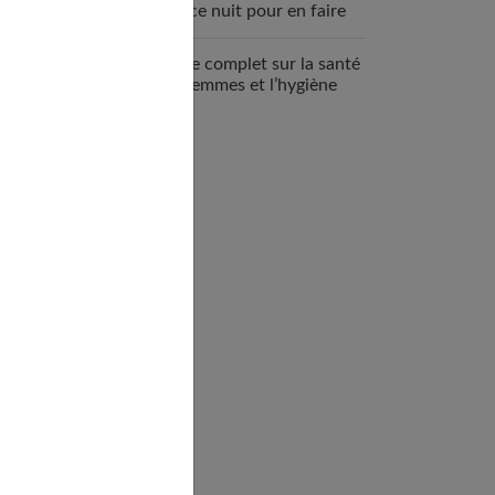
espace nuit pour en faire
un véritable cocon ?
Guide complet sur la santé
des femmes et l’hygiène
féminine : comprendre et
adopter les bons gestes