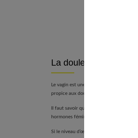
La névr
Le 
La 
À d
La douleur vaginale : 
Le vagin est une région du corps qui est p
propice aux douleurs appelées atrophie v
Il faut savoir que la santé des tissus va
hormones féminines.
Si le niveau d’œstrogènes est élevé, les 