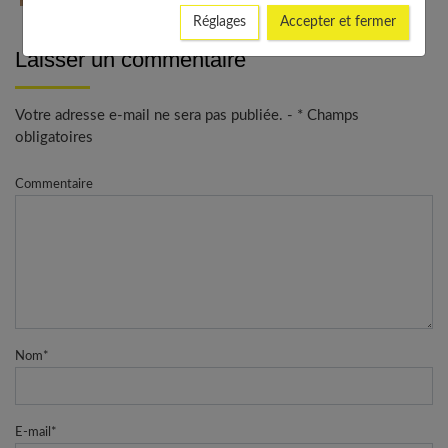
bons gestes
Réglages
Accepter et fermer
Laisser un commentaire
Votre adresse e-mail ne sera pas publiée. - * Champs
obligatoires
Commentaire
Nom
*
E-mail
*