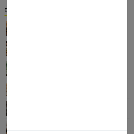
Derniers articles :
Appareil auditif rechargeable : la révolution qui
change tout
Habitudes quotidiennes pour renforcer
l’immunité familiale
Le minimalisme dans la consommation : choisir la
Slow Life pour moins subir
Soulager les jambes lourdes naturellement : 10
solutions simples qui fonctionnent vraiment
Comment améliorer son espace nuit pour en faire
un véritable cocon ?
Guide complet sur la santé des femmes et
l’hygiène féminine : comprendre et adopter les