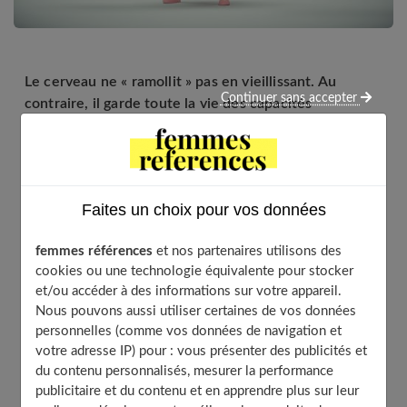
Le cerveau ne « ramollit » pas en vieillissant. Au
Continuer sans accepter
contraire, il garde toute la vie des capacités
étonnantes, à condition de les stimuler !
Table of Contents
Faites un choix pour vos données
Comment nos expériences façonnent notre cerveau ?
femmes références
et nos partenaires utilisons des
De nouveaux neurones en permanence
cookies ou une technologie équivalente pour stocker
Le cerveau vieillit peu
et/ou accéder à des informations sur votre appareil.
Nous pouvons aussi utiliser certaines de vos données
Des réseaux complexes
personnelles (comme vos données de navigation et
L’ennui, le pire ennemi
votre adresse IP) pour : vous présenter des publicités et
À découvrir aussi
du contenu personnalisés, mesurer la performance
publicitaire et du contenu et en apprendre plus sur leur