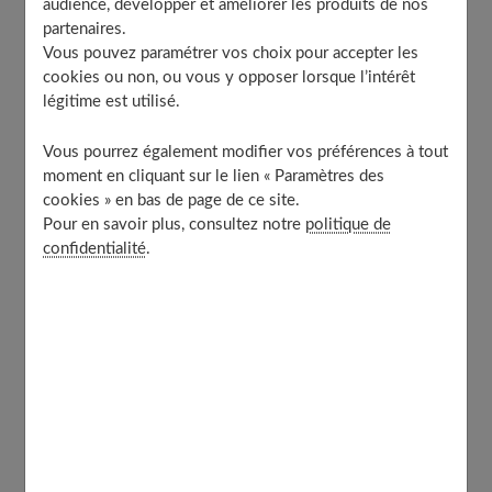
audience, développer et améliorer les produits de nos
partenaires.
Comment nos expériences façonnent
Vous pouvez paramétrer vos choix pour accepter les
notre cerveau ?
cookies ou non, ou vous y opposer lorsque l’intérêt
légitime est utilisé.
De la naissance à la mort,
le cerveau se réorganise en
Vous pourrez également modifier vos préférences à tout
permanence pour s'adapter à son environnement
.
moment en cliquant sur le lien « Paramètres des
cookies » en bas de page de ce site.
C'est ce qu'on appelle
"la plasticité cérébrale"
. Chez
Pour en savoir plus, consultez notre
politique de
chacun d’entre nous, ce potentiel dépend de notre
confidentialité
.
patrimoine génétique, mais surtout de nos expériences
de vie. Plus on multiplie ces expériences, plus on
augmente la plasticité du cerveau, donc ses capacités de
mémorisation. Un cerveau adulte n'a pas perdu toute
possibilité de se remanier.
Il est en construction
permanente.
À chaque fois qu'une information nouvelle nous