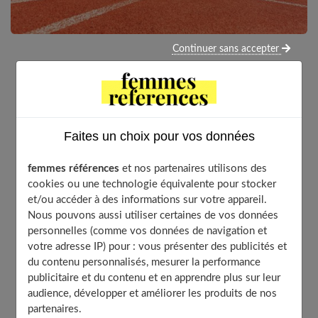
Continuer sans accepter
Votre enfant joue au foot, au basket et se plaint de
douleurs au genou ou au coude. Soyez vigilant : en
période de croissance, son corps est plus fragile.
Faites un choix pour vos données
Faire du sport, c'est bien, mais pas si cela doit entraîner
femmes références
et nos partenaires utilisons des
des douleurs. Un enfant n'a pas besoin de pratiquer
une
cookies ou une technologie équivalente pour stocker
activité de manière intensive
pour avoir mal à la
et/ou accéder à des informations sur votre appareil.
Nous pouvons aussi utiliser certaines de vos données
cheville, au genou... ou pour boiter, par exemple. Ces
personnelles (comme vos données de navigation et
symptômes sont des
signes d'alerte
qui doivent amener
votre adresse IP) pour : vous présenter des publicités et
à consulter un médecin, afin d'éviter des
traumatismes
du contenu personnalisés, mesurer la performance
articulaires ou osseux
plus graves.
publicitaire et du contenu et en apprendre plus sur leur
audience, développer et améliorer les produits de nos
partenaires.