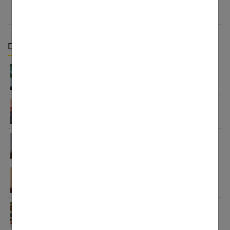
Derniers articles :
Enfant : comment détecter et soigner l’asthme ?
Enfant qui ment : comprendre la vérité derrière
leurs mensonges
Enfant : comment faire pour qu’il ait les dents
bien alignées ?
Comment apprendre à ses enfants à avoir
confiance en eux ?
Comment choisir sa nounou Kinougarde ?