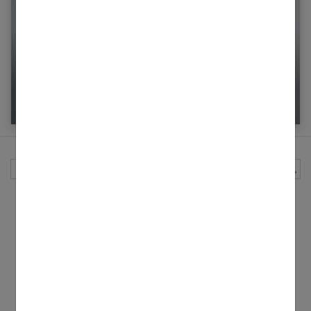
Oreilles décollées : comment se passe la
chirurgie ?
Rechercher