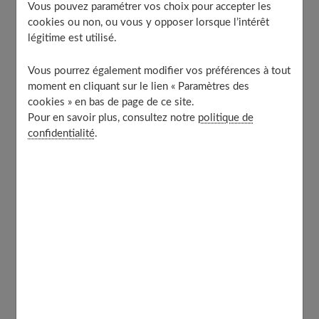
Table of Contents
Vous pouvez paramétrer vos choix pour accepter les
cookies ou non, ou vous y opposer lorsque l’intérêt
Qui sont les enfants à risques de douleurs articulaires
légitime est utilisé.
?
1. La santé
Vous pourrez également modifier vos préférences à tout
2. L’âge
moment en cliquant sur le lien « Paramètres des
cookies » en bas de page de ce site.
Faire attention à certains sports
Pour en savoir plus, consultez notre
politique de
La cheville et le genou
confidentialité
.
La colonne vertébrale
Ne pas négliger les signes d’alerte
Visite médicale indispensable pour l’enfant !
Qui sont les enfants à risques de
douleurs articulaires ?
Les critères à prendre en compte sont :