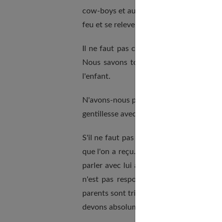
cow-boys et aux Indiens en cours de récr
feu et se relever juste après.
Il ne faut pas craindre d'utiliser le m
Nous savons tous, par expérience, que
l'enfant.
N'avons-nous pas déjà grondé un tout-pet
gentillesse avec une grosse voix et qu'il 
S'il ne faut pas lui cacher la vérité, rie
que l'on a reçu. Il n'est pas là pour sup
parler avec lui afin qu'il voie que les ad
n'est pas responsable de ce qui arrive
parents sont tristes. Et pour lui, pour q
devons absolument d'être forts.