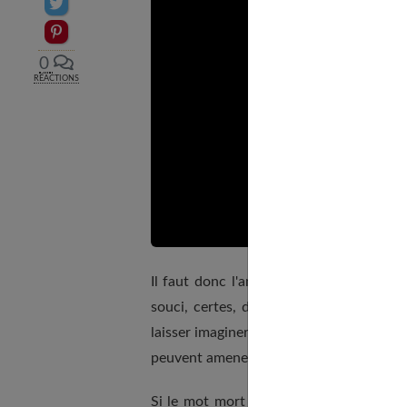
Partager sur Twitter
Epingler sur Pinterest
0
RÉACTIONS
Il faut donc l'annoncer rapidement, quel
souci, certes, de ne pas traumatiser l'e
laisser imaginer un retour possible. Ne d
peuvent amener l'enfant à se dire : «
Mais
Si le mot mort fait peur à l'adulte, l'en