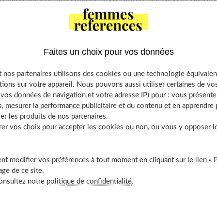
passant à un autre sujet. Mais ils reviennent toujours à l'attaque
éponse. Et puis, il y a la mort. Un mot que nous osons à peine
lons pas imaginer, que nous voulons à tout prix épargner à nos
Faites un choix pour vos données
 nos partenaires utilisons des cookies ou une technologie équivalen
tions sur votre appareil. Nous pouvons aussi utiliser certaines de v
ble of Contents
os données de navigation et votre adresse IP) pour : vous présenter
L’annoncer sans attendre
, mesurer la performance publicitaire et du contenu et en apprendre p
er les produits de nos partenaires.
Oser utiliser le mot « mort »
r vos choix pour accepter les cookies ou non, ou vous y opposer lor
Il rit au lieu de pleurer…
t modifier vos préférences à tout moment en cliquant sur le lien « 
ge de ce site.
consultez notre
politique de confidentialité
.
ndre