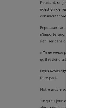
Pourtant, un jour ou l'autre, la mort surv
question de remettre à plus tard ce qui
considérer comme une personne à pan en
Repousser l'annonce de la mort d'un pro
n'importe quoi parce que nous aurons
s'enliser dans des mensonges comme
«
Tu ne verras pas ton père pendant quel
qu'il reviendra ? on répond : « Pas tout d
Nous avons également rédigé un article
faire-part
.
Notre article sur
enfant adopté
complète
Jusqu'au jour où l'on ne peut plus recu
alors, comment en vouloir à l'enfant s'