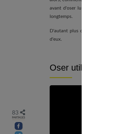
avant d'oser lui avouer la mort de son 
longtemps.
D'autant plus que les enfants ne sont 
d'eux.
Oser utiliser le mot "m
83
PARTAGES
Partager sur facebook