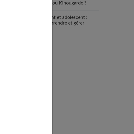
nounou Kinougarde ?
Enfant et adolescent :
comprendre et gérer
l’opposition