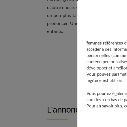
d'autre chose. On croit qu'ils oublient, 
un peu plus tard, espérant alors une r
prononcer. Une réalité que nous ne vou
enfants.
femmes références
et
accéder à des informa
Ta
personnelles (comme v
contenu personnalisés
développer et amélior
Vous pouvez paramétre
légitime est utilisé.
Vous pourrez égalemen
cookies » en bas de pa
Pour en savoir plus, 
L’annoncer sans atte