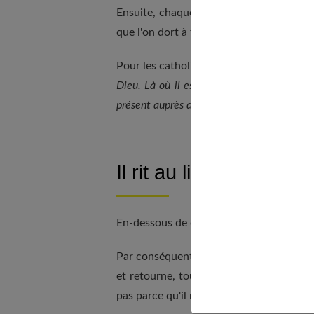
Ensuite, chaque famille donnera à la mo
que l'on dort à tout jamais dans une boît
Pour les catholiques, ce sera : «
Dieu nous
Dieu. Là où il est, il est heureux. Chaque s
présent auprès de toi, dans ton cœur.
»
Il rit au lieu de pleurer.
En-dessous de cinq à six ans environ, l'e
Par conséquent, ne lui en voulez pas si,
et retourne, tout simplement, jouer ave
pas parce qu'il n'aimait pas la personne 