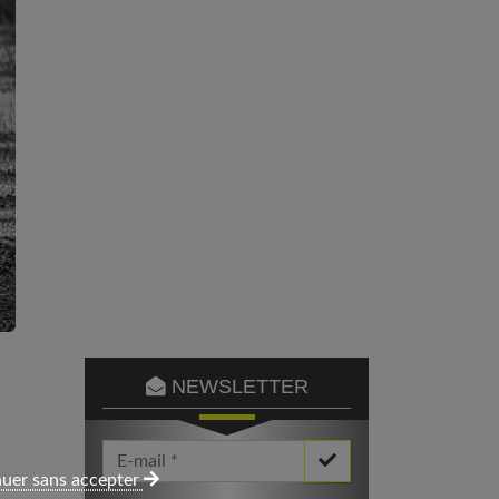
NEWSLETTER
Votre Email *
uer sans accepter