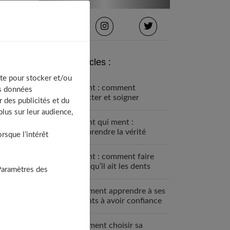
Derniers articles :
te pour stocker et/ou
Enfant : comment
os données
détecter et soigner
 des publicités et du
l’asthme ?
lus sur leur audience,
Enfant qui ment :
comprendre la vérité
sque l’intérêt
derrière leurs mensonges
Enfant : comment faire
pour qu’il ait les dents
Paramètres des
bien alignées ?
Comment apprendre à ses
enfants à avoir confiance
en eux ?
Comment choisir sa