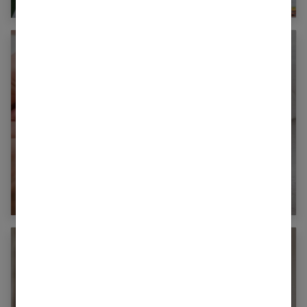
Eczéma chez bébé : hydrater sa peau c’est
essentiel !