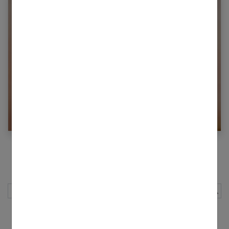
Le syndrome de Pierre Robin
Page précédente
1
2
3
Page suivante
Rechercher