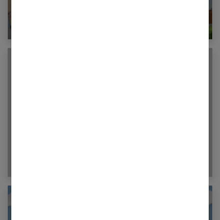
La DME (Diversification Menée par
l’Enfant) : qu’est-ce que c’est ?
Sophie la girafe : le jouet qui aide bébé
pendant ses dents