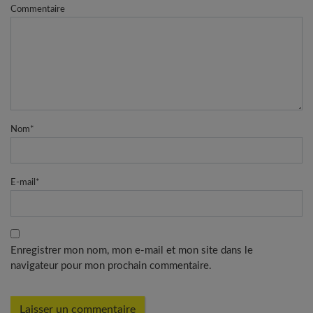
Commentaire
Nom
*
E-mail
*
Enregistrer mon nom, mon e-mail et mon site dans le
navigateur pour mon prochain commentaire.