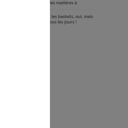
sont les matières à
renforcer ?
Ado : les baskets, oui, mais
pas tous les jours !