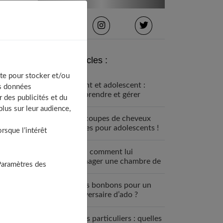
Derniers articles :
te pour stocker et/ou
Enfant et adolescent :
os données
comprendre et gérer
 des publicités et du
l’opposition
lus sur leur audience,
100 coupes de cheveux
stylées pour adolescents !
sque l’intérêt
Ado : comment lui
aménager une chambre de
Paramètres des
rêve ?
Quels bonbons pour un
anniversaire d’ado ?
Cours particuliers : quelles