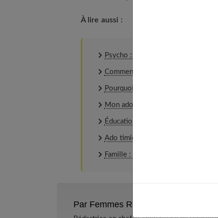
À lire aussi :
Psycho : laissez vos enfants / ados 
Comment aider son ado à surmonter 
Pourquoi votre ado vole-t-il ?
Mon adolescent a fait un malaise : q
Éducation : L'autorité est-elle néce
Ado timide : les chemins de la conf
Famille : comment organiser une co
Par Femmes References