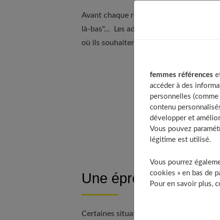
Avant chaque réunion de famille, ce sont l
là-bas"... Les adolescents ne se sentent pa
où ils souhaitent s'émanciper de tout ce 
femmes références
et
Table of Conte
accéder à des informa
Une épreuve n
personnelles (comme v
contenu personnalisés
Comment soute
développer et amélior
Trouver un ter
Vous pouvez paramétre
légitime est utilisé.
Vous pourrez égalemen
cookies » en bas de pa
Une épreuve nécessai
Pour en savoir plus, 
Certaines situations peuvent être embarr