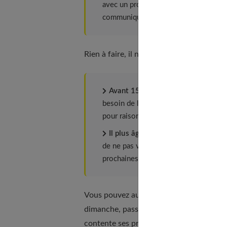
avec un proche que vous n'appréciez pa
communiquer, avec tact et pudeur, des
Rien à faire, il ne veut pas venir
Avant 15 ans, il est important de 
besoin de limites claires. Il ne faut pa
pour raisonner l’ado sur des sujets imp
Il plus âgé ? Ne lâchez pas sans di
de ne pas venir. » Si la décision de par
prochaines réunions.
Vous pouvez aussi lui proposer une altern
dimanche, passe la voir un soir de cette 
contente ses proches.