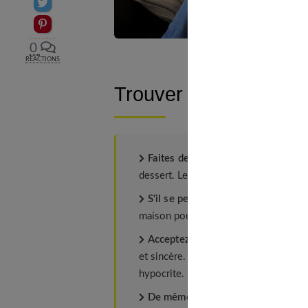
Partager sur Twitter
Epingler sur Pinterest
0
RÉACTIONS
Trouver un terrain d’e
Faites des concessions
: votre ado v
dessert. Le déjeuner s'éternise ? Propo
S'il se permet quelques réflexions 
maison pour lui demander des explica
Acceptez qu'il vienne dans la tenu
et sincère. Si vous tentez de le dégui
hypocrite.
De même, il peut vous reprocher v