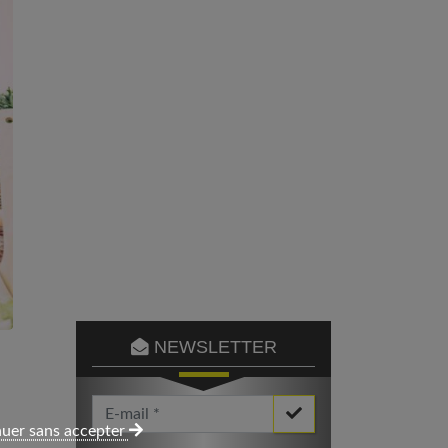
NEWSLETTER
Votre Email *
uer sans accepter