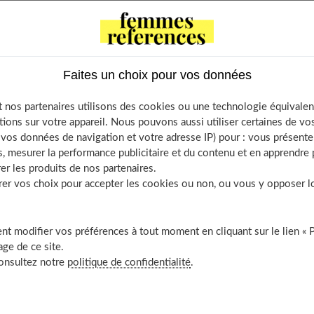
es mêmes réflexions "Je ne veux pas y aller", "Je n'ai rien à faire
s à leur place dans les rituels familiaux, puisqu'ils sont à l'âge
qui les a structurés…
Faites un choix pour vos données
 nos partenaires utilisons des cookies ou une technologie équivalen
nts
tions sur votre appareil. Nous pouvons aussi utiliser certaines de v
écessaire pour l’ado
os données de navigation et votre adresse IP) pour : vous présenter
, mesurer la performance publicitaire et du contenu et en apprendre p
nir son ado et l’inciter à vous accompagner ?
er les produits de nos partenaires.
rain d’entente
r vos choix pour accepter les cookies ou non, ou vous y opposer lor
t modifier vos préférences à tout moment en cliquant sur le lien « 
ge de ce site.
re pour l’ado
consultez notre
politique de confidentialité
.
assantes pour lui : la famille le compare à lui-même ("
Comme tu