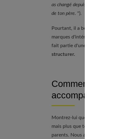
as changé depuis la dernière fois, tu es d
de ton père.
").
Pourtant, il a beau soupirer, lever les ye
marques d'intérêt.
Ce bain affectif et h
fait partie d'une histoire unique à parta
structurer.
Comment soutenir son 
accompagner ?
Montrez-lui que vous comprenez son désa
mais plus que tout, mettez-le devant ses
parents. Nous attendons de toi que tu fa