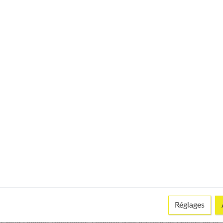
s’envoler !
le trac ?
ue faire ?
ssaire à l'adolescence ?
iance en soi
usinade ?
Réglages