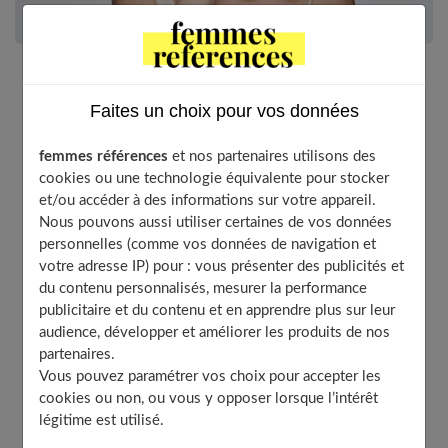
Peu importe ce que l’on fait, la confiance en soi est un
Faites un choix pour vos données
facteur qui en influence la réussite. Dans le domaine
de la chirurgie esthétique, il est indispensable pour le
femmes références
et nos partenaires utilisons des
patient que celui-ci conserve un bon niveau de
cookies ou une technologie équivalente pour stocker
confiance en soi afin de reprendre normalement le
et/ou accéder à des informations sur votre appareil.
cours de sa vie.
Nous pouvons aussi utiliser certaines de vos données
personnelles (comme vos données de navigation et
votre adresse IP) pour : vous présenter des publicités et
La question que l’on se pose est donc de savoir si le
du contenu personnalisés, mesurer la performance
publicitaire et du contenu et en apprendre plus sur leur
degré de confiance de la personne s’en trouve réduit ou
audience, développer et améliorer les produits de nos
non après un
lifting mammaire
par exemple. C’est à cela
partenaires.
que nous allons essayer de répondre.
Vous pouvez paramétrer vos choix pour accepter les
cookies ou non, ou vous y opposer lorsque l’intérêt
légitime est utilisé.
Table of Contents