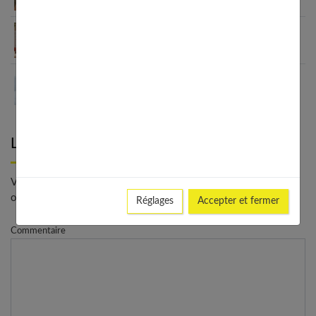
Pourquoi choisir le collagène Valebio pour vos
articulations ?
Pourquoi votre crème hydratante ne fonctionne
pas ?
Laisser un commentaire
Votre adresse e-mail ne sera pas publiée. - * Champs
obligatoires
Réglages
Accepter et fermer
Commentaire