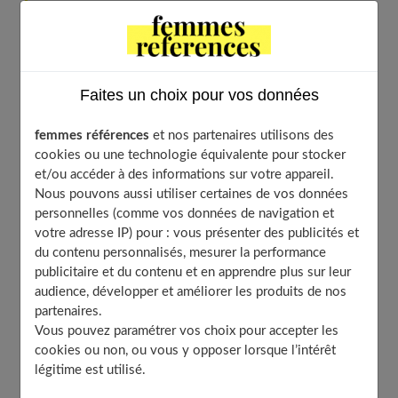
Distinguer une chute normale d’une alopécie
Consulter un spécialiste pour un diagnostic précis
Adopter une alimentation et un mode de vie sains
Les aliments à privilégier pour des cheveux solides
Faites un choix pour vos données
Gérer son stress par des activités relaxantes
femmes références
et nos partenaires utilisons des
Utiliser des produits capillaires doux et adaptés
cookies ou une technologie équivalente pour stocker
Les bons gestes et les produits à adopter
et/ou accéder à des informations sur votre appareil.
Nous pouvons aussi utiliser certaines de vos données
Envisager des traitements médicaux si nécessaire
personnelles (comme vos données de navigation et
Les options médicamenteuses contre l’alopécie
votre adresse IP) pour : vous présenter des publicités et
Les techniques de greffe les plus récentes
du contenu personnalisés, mesurer la performance
À découvrir aussi
publicitaire et du contenu et en apprendre plus sur leur
audience, développer et améliorer les produits de nos
partenaires.
Vous pouvez paramétrer vos choix pour accepter les
Identifier les causes de la chute de
cookies ou non, ou vous y opposer lorsque l’intérêt
cheveux
légitime est utilisé.