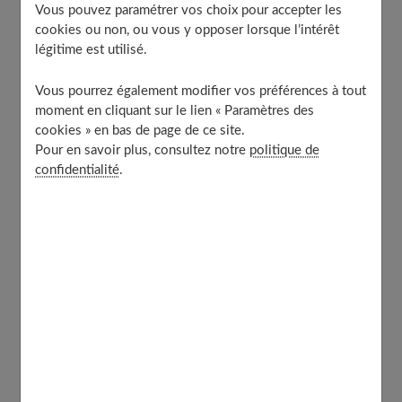
Vous pouvez paramétrer vos choix pour accepter les
Base coat et top coat, quelle différence ?
cookies ou non, ou vous y opposer lorsque l’intérêt
légitime est utilisé.
À quoi sert la base coat ?
À quoi sert la top coat ?
Vous pourrez également modifier vos préférences à tout
Comment les appliquer ?
moment en cliquant sur le lien « Paramètres des
Utiliser la base coat
cookies » en bas de page de ce site.
Pour en savoir plus, consultez notre
politique de
Appliquer la top coat
confidentialité
.
Base coat et top coat, quelle différence ?
Si la base coat et le top coat se ressemblent par
leur
aspect incolore
, chacun a pourtant une fonction bien
particulière. Une belle manucure commence par
l’application de la base coat. C’est une
couche de vernis
transparent
ou très légèrement coloré que l’on applique