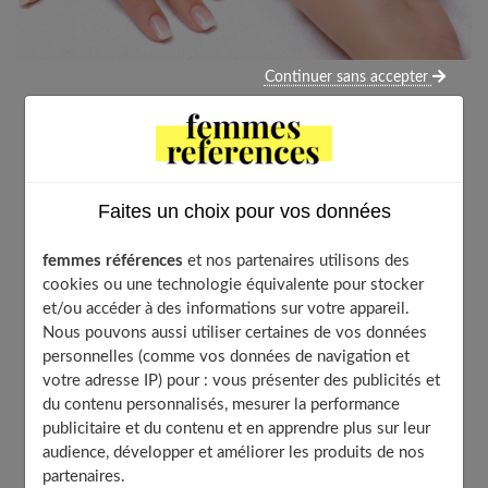
Continuer sans accepter
Adepte de la french manucure ou de la manucure
traditionnelle ? Le base coat et le top coat doivent
dorénavant faire partie de votre routine beauté des
ongles. En effet, ces couches de vernis incolores
Faites un choix pour vos données
appliqués avant et après la pose de votre vernis vous
permettent d’avoir des ongles protégés, nourris et
femmes références
et nos partenaires utilisons des
brillants le plus longtemps possible. Ils subliment à la
cookies ou une technologie équivalente pour stocker
fois votre manucure et la protègent contre les
et/ou accéder à des informations sur votre appareil.
agressions extérieures. Vous n’avez jamais entendu
Nous pouvons aussi utiliser certaines de vos données
personnelles (comme vos données de navigation et
parler du base coat et du top coat ? Pas de panique.
votre adresse IP) pour : vous présenter des publicités et
Voici nos conseils pour une manucure réussie.
du contenu personnalisés, mesurer la performance
publicitaire et du contenu et en apprendre plus sur leur
audience, développer et améliorer les produits de nos
partenaires.
Table of Contents