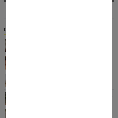
Derniers articles :
Carré plongeant cheveux fins : pourquoi cette
coupe est faite pour vous
Peau grasse, sèche ou mixte ? Identifie ton type
de peau visage
Crème pour les pieds : le guide complet pour des
talons parfaits
7 coupes cheveux fins sans brushing qui changent
tout (enfin !)
Pourquoi choisir le collagène Valebio pour vos