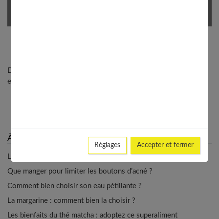
Découvrez tous les articles et dossiers sur le thème Nutrition
et alimentation de Femmes Références !
À lire aussi dans ALIMENTATION
Réglages
Accepter et fermer
Les femmes peuvent-elles prendre des BCAA ?
Que manger pour limiter les boutons d’acné ?
Comment bien choisir son eau pétillante ?
La margarine : comment bien la choisir ?
Les bienfaits du thé matcha : adoptez ce superaliment