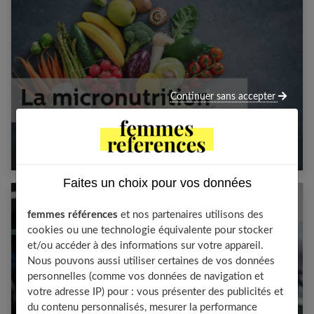
Continuer sans accepter
La micronutrition : comment ça marche et
qu’est-ce que c’est ?
Faites un choix pour vos données
femmes références
et nos partenaires utilisons des
cookies ou une technologie équivalente pour stocker
et/ou accéder à des informations sur votre appareil.
Nous pouvons aussi utiliser certaines de vos données
personnelles (comme vos données de navigation et
votre adresse IP) pour : vous présenter des publicités et
du contenu personnalisés, mesurer la performance
Maigrir avec les protéines : bonne ou