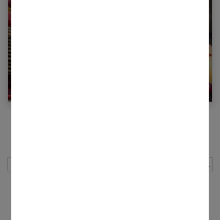
Fruits anciens méconnus ou oubliés
d’Europe : un vrai succès !
Page précédente
1
2
3
4
5
…
7
Page suivante
Rechercher