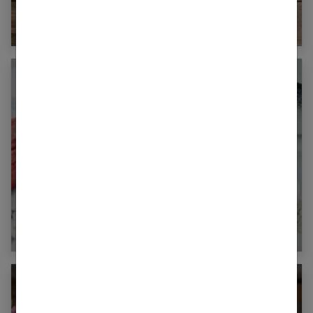
Comment bien choisir son eau pétillante ?
5 mythes démystifiés sur les régimes
hyperprotéinés