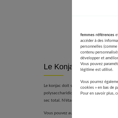
Tabl
femmes références
et
accéder à des informa
personnelles (comme v
contenu personnalisés
développer et amélior
Vous pouvez paramétre
Le Konjac : une fibre
légitime est utilisé.
Vous pourrez égalemen
Le konjac doit ses vertus au constituant
cookies » en bas de pa
polysaccharidique de poids moléculaire é
Pour en savoir plus, 
sec total. N'étant pas assimilé par l'or
Vous pouvez aussi lire notre article dédi