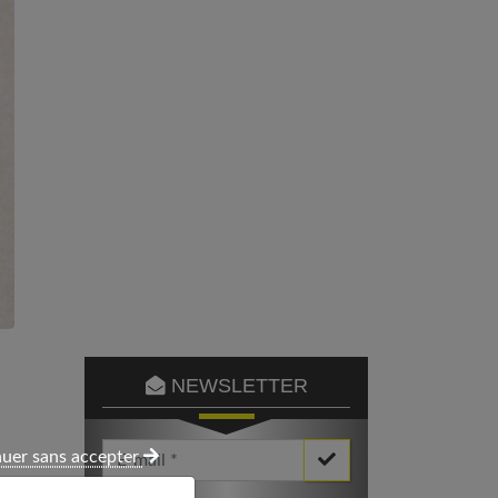
NEWSLETTER
Votre Email *
uer sans accepter