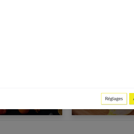
rès sa grossesse ?
Par quoi remplacer les
ogramme complet
œufs ?
gime Fodmap : lutter
4 qualités insoupçonné
Réglages
tre les maux de ventre
du foie gras de canard