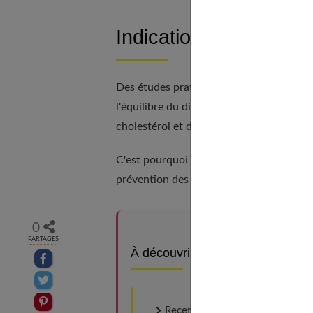
Indications à explorer
Des études pratiquées par des équipes m
l'équilibre du diabète non-insulinodépen
cholestérol et de triglycérides sanguins.
C'est pourquoi de nombreux médecins ont
prévention des maladies cardiovasculair
0
PARTAGES
À découvrir aussi
Partager sur facebook
Partager sur Twitter
Epingler sur Pinterest
Recette facile de cannelloni chè