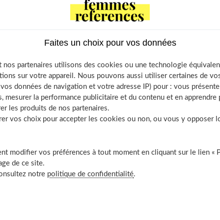
e of Contents
Le Konjac : une fibre remarquable
Faites un choix pour vos données
Indications à explorer
 nos partenaires utilisons des cookies ou une technologie équivalen
À découvrir aussi
tions sur votre appareil. Nous pouvons aussi utiliser certaines de v
os données de navigation et votre adresse IP) pour : vous présenter
, mesurer la performance publicitaire et du contenu et en apprendre p
er les produits de nos partenaires.
r vos choix pour accepter les cookies ou non, ou vous y opposer lor
 remarquable
t modifier vos préférences à tout moment en cliquant sur le lien « 
 principal de son tubercule, le glucomannane, une fibre
ge de ce site.
levé, non digestible, qui représente près de 10 % de son poids
consultez notre
politique de confidentialité
.
ganisme, le glucomannane n'apporte donc aucune calorie.
é :
Les vertus du konjac
.