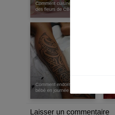
Comment cuisiner avec
ap
des fleurs de CBD ?
Pr
Comment endormir votre
Ré
bébé en journée ?
con
Laisser un commentaire