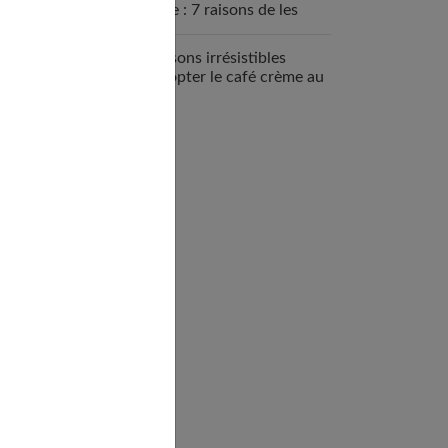
sportive : 7 raisons de les
intégrer
7 raisons irrésistibles
d’adopter le café crème au
quotidien