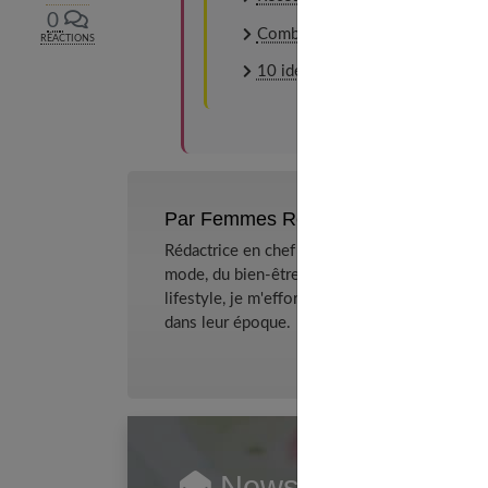
0
Combien de calories dans une c
RÉACTIONS
10 idées et recettes de cocktail
Par Femmes References
Rédactrice en chef et chercheuse de tendance
mode, du bien-être et de la psychologie relat
lifestyle, je m'efforce de décrypter le quotidi
dans leur époque.
Newsletter femmes