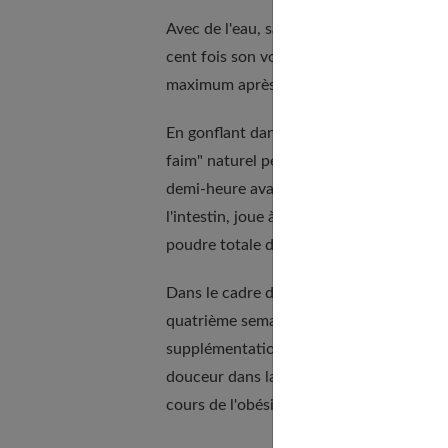
Avec de l'eau, sa principale qualité est 
cent fois son volume. Cet effet est rapi
maximum après cinq heures. Le glucoma
En gonflant dans l'estomac, il procure u
faim" naturel permet de mieux contrôler 
demi-heure avant le repas et d'avaler en
l'intestin, joue à son tour un rôle de piè
poudre totale de glucomannane dans la p
Dans le cadre d'un régime hypo-calorique
quatrième semaine. Il agit en véritable s
supplémentation en fibres dans la santé.
douceur dans la régulation des problèmes
cours de l'obésité.