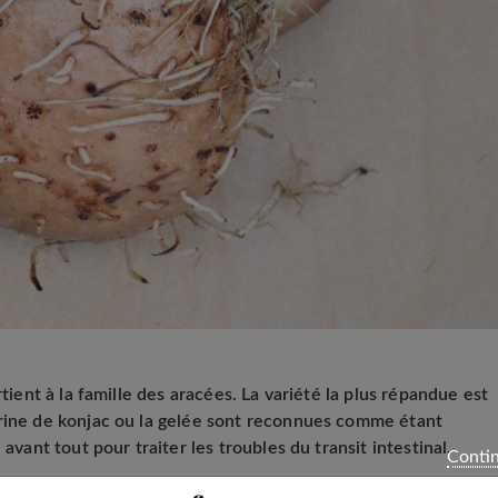
ient à la famille des aracées. La variété la plus répandue est
arine de konjac ou la gelée sont reconnues comme étant
avant tout pour traiter les troubles du transit intestinal.
Contin