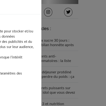
Derniers articles :
te pour stocker et/ou
os données
Détox sucre 30 jours :
 des publicités et du
mon bilan honnête après
lus sur leur audience,
avoir tout arrêté
Aliments anti-
sque l’intérêt
inflammatoires : la liste
pour une santé de fer
Petit déjeuner protéiné
Paramètres des
pour perdre du poids : ça
marche
7 secrets puissants sur
black idol que vous devez
absolument connaître
Oméga-3 et nutrition